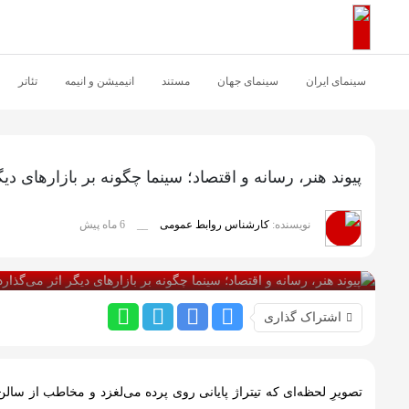
اشتراک گذاری
با استفاده از روش‌های زیر می‌توانید این صفحه را با دوستان خود
سینمای ایران
سینمای جهان
مستند
انیمیشن و انیمه
تئاتر
به اشتراک بگذارید.
کپی لینک
پیوند هنر، رسانه و اقتصاد؛ سینما چگونه بر بازارهای دی
نویسنده:
کارشناس روابط عمومی
__
6 ماه پیش
بازدید 64
اشتراک گذاری
تصویرِ لحظه‌ای که تیتراژ پایانی روی پرده می‌لغزد و مخاطب از سالن