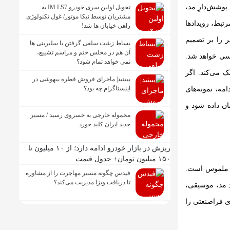
 پوشش‌دارِ مد،
تحویل اولین سری خودرو IM LS7 به
مشتریان توسط نیکا موتور/ غول تکنولوژی
تبط، رویدادها
راهی خیابان ها شد!
ر را بر تصمیم
بساط زشت سلفی گرفتن با سلبریتی ها
آن هم در محلس ختم و مراسم تشییع،
رسی خواهد شد.
نمی خواهد تمام شود؟
ک می‌کند. اگر
ببینید| ماجرای فروش قطره بیهوشی در
اینستاگرام چه بود؟
امه، نمونه‌های
ن داده شود و
محموله خارجی به خسروی رسید / مسیر
جدید ایران کلید خورد
ریزش در بازار خودرو ادامه دارد؛ از ۱۰ میلیون تا
۱۵۰ میلیون تومان+ جدول قیمت
ی ملموس است.
فیدس چگونه مسیر مهاجرت را از مشاوره
تا دریافت ویزا مدیریت می‌کند؟
ند مد، موسیقی،
ی فراصنعتی را