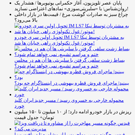
پایان عصر تلویزیون، آغاز حکمرانی یوتیوبرها / هشدار یک
روان‌شناس: با «سلبریتی‌سوزی» نمادهای اعتراضی نسازید!
چراغ سبز به صادرات گوشت مرغ / قیمت‌ها در بازار داخلی
بالا می‌رود؟
تحویل اولین سری خودرو IM LS7 به مشتریان توسط نیکا
موتور/ غول تکنولوژی راهی خیابان ها شد!
بساط زشت سلفی گرفتن با سلبریتی ها آن هم در محلس
ختم و مراسم تشییع، نمی خواهد تمام شود؟
ببینید| ماجرای فروش قطره بیهوشی در اینستاگرام چه بود؟
محموله خارجی به خسروی رسید / مسیر جدید ایران کلید
خورد
ریزش در بازار خودرو ادامه دارد؛ از ۱۰ میلیون تا ۱۵۰ میلیون
تومان+ جدول قیمت
فیدس چگونه مسیر مهاجرت را از مشاوره تا دریافت ویزا