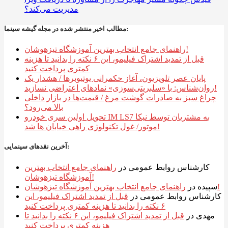
مدیریت می‌کند؟
مطالب اخیر منتشر شده در مجله گیشه سینما:
راهنمای جامع انتخاب بهترین آموزشگاه تیزهوشان!
قبل از تمدید اشتراک فیلیمو، این ۶ نکته را بدانید تا هزینه
کمتری پرداخت کنید
پایان عصر تلویزیون، آغاز حکمرانی یوتیوبرها / هشدار یک
روان‌شناس: با «سلبریتی‌سوزی» نمادهای اعتراضی نسازید!
چراغ سبز به صادرات گوشت مرغ / قیمت‌ها در بازار داخلی
بالا می‌رود؟
تحویل اولین سری خودرو IM LS7 به مشتریان توسط نیکا
موتور/ غول تکنولوژی راهی خیابان ها شد!
آخرین نقدهای سینمایی:
کارشناس روابط عمومی
در
راهنمای جامع انتخاب بهترین
آموزشگاه تیزهوشان!
راهنمای جامع انتخاب بهترین آموزشگاه تیزهوشان!
سپیده
در
کارشناس روابط عمومی
در
قبل از تمدید اشتراک فیلیمو، این
۶ نکته را بدانید تا هزینه کمتری پرداخت کنید
مهدی
در
قبل از تمدید اشتراک فیلیمو، این ۶ نکته را بدانید تا
هزینه کمتری پرداخت کنید