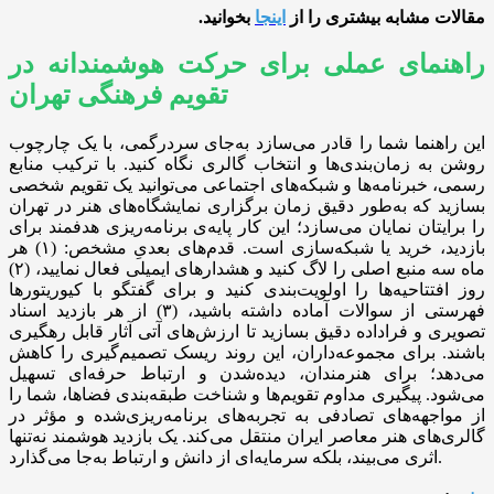
مقالات مشابه بیشتری را از
اینجا
بخوانید
.
راهنمای عملی برای حرکت هوشمندانه در
تقویم فرهنگی تهران
این راهنما شما را قادر می‌سازد به‌جای سردرگمی، با یک چارچوب
روشن به زمان‌بندی‌ها و انتخاب گالری نگاه کنید. با ترکیب منابع
رسمی، خبرنامه‌ها و شبکه‌های اجتماعی می‌توانید یک تقویم شخصی
بسازید که به‌طور دقیق زمان برگزاری نمایشگاه‌های هنر در تهران
را برایتان نمایان می‌سازد؛ این کار پایه‌ی برنامه‌ریزی هدفمند برای
بازدید، خرید یا شبکه‌سازی است. قدم‌های بعدیِ مشخص: (۱) هر
ماه سه منبع اصلی را لاگ کنید و هشدارهای ایمیلی فعال نمایید، (۲)
روز افتتاحیه‌ها را اولویت‌بندی کنید و برای گفتگو با کیوریتورها
فهرستی از سوالات آماده داشته باشید، (۳) از هر بازدید اسناد
تصویری و فراداده دقیق بسازید تا ارزش‌های آتی آثار قابل رهگیری
باشند. برای مجموعه‌داران، این روند ریسک تصمیم‌گیری را کاهش
می‌دهد؛ برای هنرمندان، دیده‌شدن و ارتباط حرفه‌ای تسهیل
می‌شود. پیگیری مداوم تقویم‌ها و شناخت طبقه‌بندی فضاها، شما را
از مواجهه‌های تصادفی به تجربه‌های برنامه‌ریزی‌شده و مؤثر در
گالری‌های هنر معاصر ایران منتقل می‌کند. یک بازدید هوشمند نه‌تنها
اثری می‌بیند، بلکه سرمایه‌ای از دانش و ارتباط به‌جا می‌گذارد.