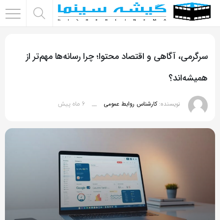
اشتراک
گذاری
سرگرمی، آگاهی و اقتصاد محتوا؛ چرا رسانه‌ها مهم‌تر از
با
استفاده
همیشه‌اند؟
از
روش‌های
6 ماه پیش
نویسنده:
کارشناس روابط عمومی
__
زیر
می‌توانید
این
صفحه
را
با
دوستان
خود