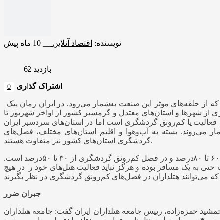
نویسنده:
اقتصاد آنلاین
__
10 ماه پیش
بازدید 62
اشتراک گذاری
0
این نوسان در سفر گردشگران، روی حوزه‌ها و مشاغل بسیاری در صنعت گردشگری تاثیر می‌گذارد، یکی از این حوزه‌ها هتلداری است که از حلقه‌های موثر این صنعت به‌شمار می‌رود. در ایران زمان پیک
 ۲ فصل به شدت با یکدیگر تفاوت دارند. در بسیاری از شهرها و استان‌های معتدل و گرمسیر کشور از اواخر شهریور تا
م فعالیت یا کم‌رونق گردشگری است اما در استان‌های سردسیر ایران
می‌روند. بسته به آب‌وهوا و اقلیم استان‌های مختلف، فصل‌های
گردشگری استان‌های کشور نیز متفاوت هستند.
به گزارش اقتصادآنلاین به نقل از صمت ، به گفته بسیاری از کارشناسان هتلداری، سطح اشغال هتل‌ها در فصل‌های فعال گردشگری از ۶۰ تا ۸۰درصد و در فصل کم‌رونق گردشگری از ۳۰ تا ۵۰درصد است.
تی به یک مسافر بوده و هرگز نباید فعالیت هتل‌های خود را در هیچ
جبران ضرر
شید حمزه‌زاده، رییس جامعه هتلداران ایران گفت: جامعه هتلداران