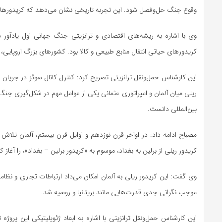
وقوع جنگ حل‌وفصل شود. این تجربه تاریخی نشان می‌دهد که کریدورهای بین‌
وی با اشاره به ریشه‌های اقتصادی و ترانزیتی جنگ جهانی اول یادآور
کریدورهای حیاتی انتقال منابع طبیعی و کالا بود. کشورهای بزرگ اروپایی، به
این کارشناس حمل‌ونقل ترانزیتی تصریح کرد: کنترل کانال سوئز در جریان 
ریلی میان آلمان و امپراتوری عثمانی یکی از عوامل مهم در شکل‌گیری جنگ ج
بین‌المللی دانست.
مصباح ادامه داد: در اواخر قرن نوزدهم و اوایل قرن بیستم، آلمان تل
کریدور ریلی از برلین به بغداد، موسوم به «کریدور برلین – بغداد»، را آغاز کر
وی گفت: این کریدور ریلی به آلمان امکان می‌داد ارتباطات تجاری و نظا
موجب نگرانی جدی قدرت‌هایی مانند بریتانیا و روسیه شد.
این کارشناس حمل‌ونقل ترانزیتی با اشاره به ابعاد ژئوپلیتیکی این پروژه