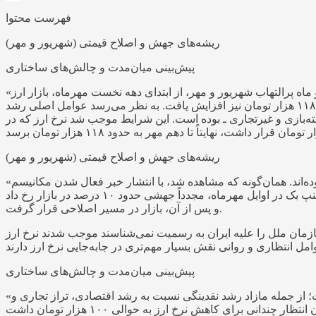
فهرست محتوا
ریشه‌های جهش و اصلاح قیمتی (شهریور و مهر)
پیش‌بینی میان‌مدت و چالش‌های ساختاری
«امیرمحمد گلوانی درباره روند تغییرات قیمت ارز در روزهای گذشته و پیش‌بینی جهت حرکت آن در هفته آینده اظهار داشت: پس از دو ماه پرالتهاب شهریور و مهر، از ابتدای دهه نخست مهرماه، بازار ارز
حدود بیش از ۲۰ روز است که در مسیر اصلاحی قرار گرفته است. حتی در روزهای دهم و یازدهم مهر، نرخ ارز در بازار تا سطوح بالای ۱۱۸ هزار تومان نیز افزایش یافت. به نظر می‌رسد عوامل اصلی رشد
فته‌بازی و غیرتجاری ـ بوده است. این شرایط موجب شد نرخ ارز که در
ریشه‌های جهش و اصلاح قیمتی (شهریور و مهر)
«او ادامه داد: در این میان، باید موضوع اسنپک‌بک را نیز به مجموعه عواملی افزود که بر فضای سیاسی و اقتصادی کشور تأثیرگذار بوده‌اند. همان‌گونه که مشاهده شد، با انتشار خبر فعال شدن مکانیسم
ماشه در حدود ششم شهریور، بازار در عرض چند روز شاهد جهشی قابل‌توجه، در حدود ۱۰ درصد بود. سپس، با قطعی شدن موضوع اسنپ بک در اوایل مهرماه، مجدداً جهشی حدود ۱۰ درصد در بازار رخ داد
و پس از آن، بازار در مسیر اصلاحی قرار گرفت.
سازمان ملل را علیه ایران به رسمیت نمی‌شناسند موجب شدند نرخ ارز
پیش‌بینی میان‌مدت و چالش‌های ساختاری
«این اقتصاددان در ادامه گفت: با این حال، در میان‌مدت و بلندمدت، تعیین‌کننده اصلی نرخ ارز، متغیرهای بنیادی اقتصاد کلان کشور است؛ از جمله مازاد رشد نقدینگی نسبت به رشد اقتصادی، تراز تجاری و