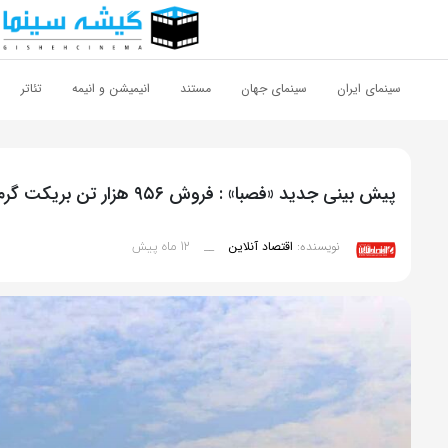
اشتراک گذاری
با استفاده از روش‌های زیر می‌توانید این صفحه را با دوستان خود به
سینمای ایران
سینمای جهان
مستند
انیمیشن و انیمه
تئاتر
اشتراک بگذارید.
کپی لینک
پیش بینی جدید «فصبا» : فروش ۹۵۶ هزار تن بریکت گرم و درآمد ۱۷.۷ همتی در نیمه دوم ۱۴۰۴
12 ماه پیش
نویسنده:
اقتصاد آنلاین
__