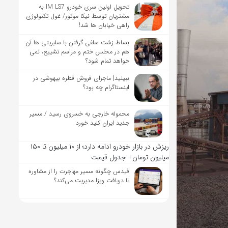
تحویل اولین سری خودرو IM LS7 به
مشتریان توسط نیکا موتور/ غول تکنولوژی
راهی خیابان ها شد!
بساط زشت سلفی گرفتن با سلبریتی ها آن
هم در محلس ختم و مراسم تشییع، نمی
خواهد تمام شود؟
ببینید| ماجرای فروش قطره بیهوشی در
اینستاگرام چه بود؟
محموله خارجی به خسروی رسید / مسیر
جدید ایران کلید خورد
ریزش در بازار خودرو ادامه دارد؛ از ۱۰ میلیون تا ۱۵۰
میلیون تومان+ جدول قیمت
فیدس چگونه مسیر مهاجرت را از مشاوره
تا دریافت ویزا مدیریت می‌کند؟