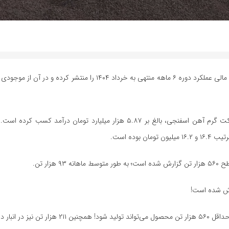
به گزارش اقتصادآنلاین، شرکت «صبا فولاد خلیج فارس» اخیرا صورت‌های مالی عملکرد دوره ۶ ماهه منتهی به خرداد ۰۴
در این مدت ۶ ماهه، «فصبا» از محل فروش ۳۶۳.۵۳۵ تن محصول بریکت گرم آهن اسفنجی، بالغ بر ۵.۸۷ هزار میلیارد تو