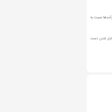
د‌های سالانه «فصبا» به بیش از ۲۳.۵ همت خواهد رسید و این یعنی رشد ۵.۸۷ همتی درآمد‌ها نسبت به
از منفی ۱.۳ همت به مثبت ۱.۲ همت! که خب گویای بازتر شدن دست