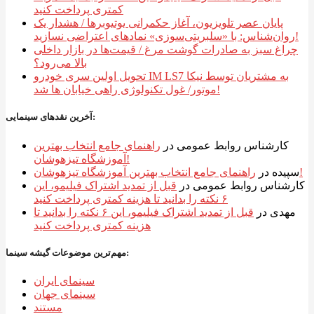
کمتری پرداخت کنید
پایان عصر تلویزیون، آغاز حکمرانی یوتیوبرها / هشدار یک
روان‌شناس: با «سلبریتی‌سوزی» نمادهای اعتراضی نسازید!
چراغ سبز به صادرات گوشت مرغ / قیمت‌ها در بازار داخلی
بالا می‌رود؟
تحویل اولین سری خودرو IM LS7 به مشتریان توسط نیکا
موتور/ غول تکنولوژی راهی خیابان ها شد!
آخرین نقدهای سینمایی:
کارشناس روابط عمومی
در
راهنمای جامع انتخاب بهترین
آموزشگاه تیزهوشان!
راهنمای جامع انتخاب بهترین آموزشگاه تیزهوشان!
سپیده
در
کارشناس روابط عمومی
در
قبل از تمدید اشتراک فیلیمو، این
۶ نکته را بدانید تا هزینه کمتری پرداخت کنید
مهدی
در
قبل از تمدید اشتراک فیلیمو، این ۶ نکته را بدانید تا
هزینه کمتری پرداخت کنید
مهم‌ترین موضوعات گیشه سینما:
سینمای ایران
سینمای جهان
مستند