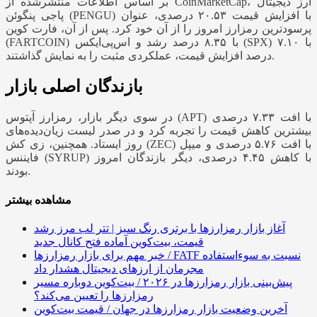
بر اساس اطلاعات منتشرشده از CoinMarketCap، ارز دیجیتال
پاجی پنگوئن (PENGU) با افزایش قیمت ۲۰.۵۳ درصدی، عنوان
پرسودترین رمزارز امروز را از آن خود کرد. پس از آن، فارت کوین
(FARTCOIN) با ۸.۳۵ درصد رشد و اس‌پی‌ایکس (SPX) با ۷.۱۰
درصد افزایش قیمت، عملکردی مثبت را به نمایش گذاشتند.
بازندگان اصلی بازار
در سوی دیگر بازار، رمزارز آپتوس (APT) با افت ۷.۳۳ درصدی
بیشترین کاهش قیمت را تجربه کرد و در صدر لیست زیان‌دیده‌های
روز ایستاد. همچنین، زی کش (ZEC) با افت ۵.۷۶ درصدی و میپل
فایننس (SYRUP) با کاهش ۴.۴۵ درصدی، دیگر بازندگان امروز
بودند.
مشاهده بیشتر
آغاز بازار رمزارزها با برتری رنگ سبز | تتر لب مرز رشد
قیمت، بیت‌کوین آماده فتح کانال جدید
خبر مهم برای بازار رمزارزها / FATF نسبت به سوءاستفاده
مجرمان از ارزهای دیجیتال هشدار داد
پیش‌بینی بازار رمزارزها در ۲۰۲۶ / بیت‌کوین دوباره مسیر
رمزارزها را تعیین می‌کند؟
آخرین وضعیت بازار رمزارزها در جهان / قیمت بیت‌کوین