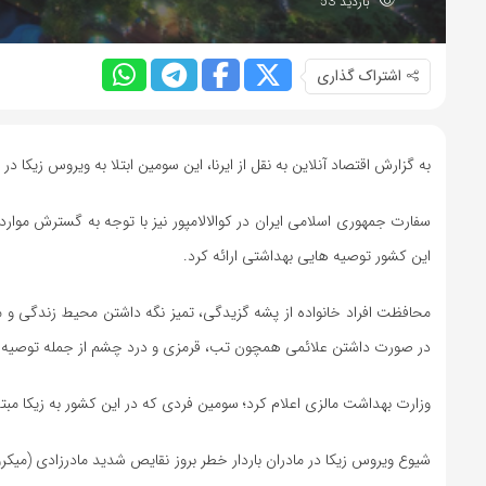
بازدید 53
اشتراک گذاری
به گزارش اقتصاد آنلاین به نقل از ایرنا، این سومین ابتلا به ویروس زیکا د
سفارت جمهوری اسلامی ایران در کوالالامپور نیز با توجه به گسترش موارد
این کشور توصیه هایی بهداشتی ارائه کرد.
محافظت افراد خانواده از پشه گزیدگی، تمیز نگه داشتن محیط زندگی و 
در صورت داشتن علائمی همچون تب، قرمزی و درد چشم از جمله توصیه ه
وزارت بهداشت مالزی اعلام کرد؛ سومین فردی که در این کشور به زیکا مبتلا شده زنی 27 ساله است که دوران سه تا چهار ماهگی با
شیوع ویروس زیکا در مادران باردار خطر بروز نقایص شدید مادرزادی (میکرو