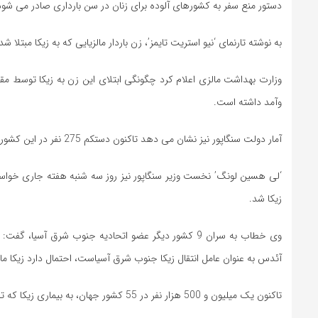
دستور منع سفر به کشورهای آلوده برای زنان در سن بارداری صادر می شود
به نوشته تارنمای ‘نیو استریت تایمز’، زن باردار مالزیایی که به زیکا مبتلا
وزارت بهداشت مالزی اعلام کرد چگونگی ابتلای این زن به زیکا توسط مق
وآمد داشته است.
آمار دولت سنگاپور نیز نشان می دهد تاکنون دستکم 275 نفر در این کشور کوچک به ویروس زیکا مبتلا شده اند.
‘لی هسین لونگ’ نخست وزیر سنگاپور نیز روز سه شنبه هفته جاری خواست
زیکا شد.
وی خطاب به سران 9 کشور دیگر عضو اتحادیه جنوب شرق آسی
آئدس به عنوان عامل انتقال زیکا جنوب شرق آسیاست، احتمال دارد زیکا ما
تاکنون یک میلیون و 500 هزار نفر در 55 کشور جهان، به بیماری زیکا که تاکنون روش درمان و یا واکسن خاصی برای مقابله با آن تولید نشده، مبتلا شده اند.