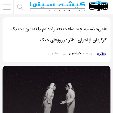
اشتراک
گذاری
«نمی‌دانستیم چند ساعت بعد زنده‌ایم یا نه»؛ روایت یک
با
استفاده
کارگردان از اجرای تئاتر در روزهای جنگ
از
روش‌های
1 ماه پیش
نویسنده:
خبرآنلاین
__
زیر
می‌توانید
این
صفحه
را
با
دوستان
خود