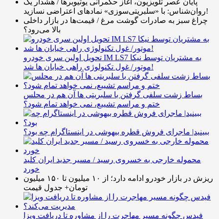
پایان عصر تلویزیون، آغاز حکمرانی یوتیوبرها / هشدار یک
روان‌شناس: با «سلبریتی‌سوزی» نمادهای اعتراضی نسازید!
چراغ سبز به صادرات گوشت مرغ / قیمت‌ها در بازار داخلی
بالا می‌رود؟
تحویل اولین سری خودرو IM LS7 به مشتریان توسط نیکا
موتور/ غول تکنولوژی راهی خیابان ها شد!
بساط زشت سلفی گرفتن با سلبریتی ها آن هم در محلس
ختم و مراسم تشییع، نمی خواهد تمام شود؟
ببینید| ماجرای فروش قطره بیهوشی در اینستاگرام چه بود؟
محموله خارجی به خسروی رسید / مسیر جدید ایران کلید
خورد
ریزش در بازار خودرو ادامه دارد؛ از ۱۰ میلیون تا ۱۵۰ میلیون
تومان+ جدول قیمت
فیدس چگونه مسیر مهاجرت را از مشاوره تا دریافت ویزا