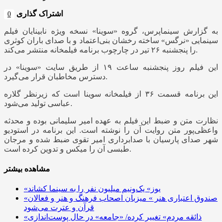
اشتراک گذاری
0
به گزارش سینماپرس، گروه «سوینا» نسخه ویژه نابینایان فیلم
سینمایی «نرگس» ساخته رخشان بنی‌اعتماد و با صدای باران کوثری
را پنجشنبه ۲۶ تیر در چارچوب برنامه فیلمخانه منتشر می‌کند.
این فیلم روز پنجشنبه ساعت ۱۹ از طریق سایت «سوینا» در
دسترس مخاطبان قرار می‌گیرد.
این برنامه قسمت ۳۶ از فیلمخانه سوینا است که زیرنظر گلاره
عباسی تولید می‌شود.
نظارت متن و ضبط این فیلم به عهده امیر سلیمانی بوده و محدثه
واعظی‌پور متن روایت آن را نوشته است. این برنامه در استودیو
شهر صدای پارسیان با صدابرداری امیر تقوی ضبط شده و مرجان
طبسی آن را میکس و تدوین کرده است.
مشاهده بیشتر
«یوز» یک‌ونیم میلیون نفر را به سینما کشاند
«صندوق اعتباری هنر » میزبان اصحاب فرهنگ و هنر و فعالان
قرآن و عترت می‌شود
«ذائقه مردم» تغییر کرده/ «جامعه» در حال پوست‌اندازی