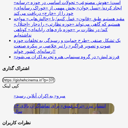
است/ «هوش مصنوعی» تحولات اساسی در حوزه «رسانه»
ایجاد کرده/ «نسل جوان» بخش مهمی از «خوراک رسانه‌ای»
خود را از «خارج» دریافت می‌کند
مقید هستیم طبق «قانون» عمل کنیم/ با «چالش‌هایی» مواجه
هستیم که گاهی می‌تواند «حوزه نظارتی» را دچار «اختلال»
کند/ در نظارت بر «حوزه بازی‌های رایانه‌ای» کوتاهی
نداشته‌ایم
یک تشکل‌ صنفی «طرح حمایت و رسیدگی به تخلفات حوزه
صوت و تصویر فراگیر» را تیر خلاصی بر پیکره صنعت
رسانه‌ای کشور خواند!!
«فرزند لیش» در گروه سینمایی هنرو تجربه اکران می‌شود
اشتراک گذاری
کپی لینک
«میرو» به اکران آنلاین رسید
انتشار تیزر «ترک عمیق» برای تماشاگران بالای ۱۳
سال
نظرات کاربران