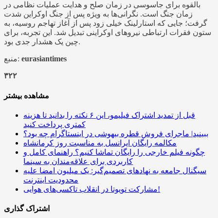
بالقوه برای جاسوسی در زمان صلح و هدایت عملیات نظامی در
زمان جنگ است. نگرانی‌ها به‌ ویژه پس از جنگ اوکراین شدت
گرفت؛ جایی که استارلینک خیلی زود پس از آغاز تهاجم روسیه، به
ستون فقرات ارتباطی نیروهای اوکراینی تبدیل شد. این تجربه، برای
چین یک هشدار جدی بود.
eurasiantimes
منبع:
۳۲۲
مشاهده بیشتر
قبل از تمدید اشتراک فیلیمو، این ۶ نکته را بدانید تا هزینه
کمتری پرداخت کنید
ببینید| ماجرای فروش قطره بیهوشی در اینستاگرام چه بود؟
مکالمه رایگان ایرانسل به مناسبت روز کرمانشاه
چگونه فیلم خارجی را رایگان تماشا کنیم؟ راهنمای کامل و
کاربردی برای علاقه‌مندان به سینما
سیگنال جامعه به نهادهای تصمیم‌گیر: یک میلیون امضا علیه
محدودیت اینترنت
مشارکت تویوتا در انقلاب تاکسی‌های هوایی!
اشتراک گذاری