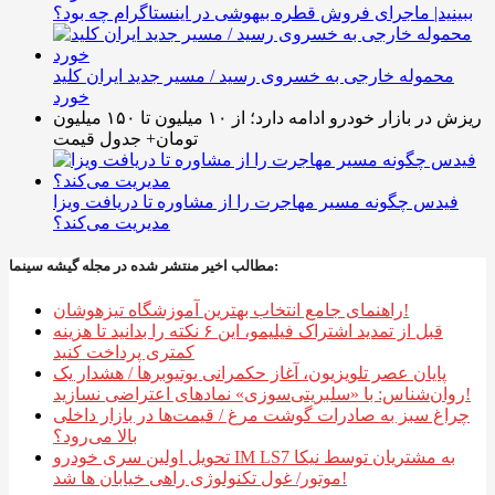
ببینید| ماجرای فروش قطره بیهوشی در اینستاگرام چه بود؟
محموله خارجی به خسروی رسید / مسیر جدید ایران کلید
خورد
ریزش در بازار خودرو ادامه دارد؛ از ۱۰ میلیون تا ۱۵۰ میلیون
تومان+ جدول قیمت
فیدس چگونه مسیر مهاجرت را از مشاوره تا دریافت ویزا
مدیریت می‌کند؟
مطالب اخیر منتشر شده در مجله گیشه سینما:
راهنمای جامع انتخاب بهترین آموزشگاه تیزهوشان!
قبل از تمدید اشتراک فیلیمو، این ۶ نکته را بدانید تا هزینه
کمتری پرداخت کنید
پایان عصر تلویزیون، آغاز حکمرانی یوتیوبرها / هشدار یک
روان‌شناس: با «سلبریتی‌سوزی» نمادهای اعتراضی نسازید!
چراغ سبز به صادرات گوشت مرغ / قیمت‌ها در بازار داخلی
بالا می‌رود؟
تحویل اولین سری خودرو IM LS7 به مشتریان توسط نیکا
موتور/ غول تکنولوژی راهی خیابان ها شد!