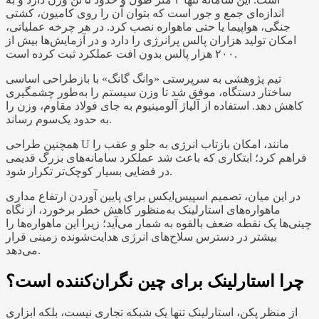
اندازه‌ای جمع‌ و جور است که بتوان آن را روی کامیون، کشتی
جنگی، هواپیما یا حتی ماهواره نصب کرد. در هر چرخه عملیاتی،
امکان تولید هزاران پالس پرانرژی را دارد و در آزمایش‌ها بیش از
۲۰۰ هزار پالس بدون افت عملکرد ثبت کرده است.
تیم پژوهشی به سرپرستی «وانگ گانگ» با بازطراحی اساسی
ساختار دستگاه، موفق شد تا وزن سیستم را به‌طور چشمگیری
کاهش دهد. استفاده از آلیاژ آلومینیوم به جای فولاد مقاوم، وزن را
به حدود یک‌سوم رساند.
همچنین طراحی U‌ مانند، امکان بازتاب انرژی به جلو و عقب را
فراهم کرد؛ ابتکاری که باعث شد عملکرد سامانه‌های بزرگ قدیمی
در فضایی بسیار کوچک‌تر تکرار شود.
در این میان، تصمیم اسپیس‌ایکس برای پایین آوردن ارتفاع مداری
ماهواره‌های استارلینک به‌منظور کاهش خطر برخورد، از نگاه
چینی‌ها یک نقطه ضعف بالقوه به شمار می‌آید؛ زیرا این ماهواره‌ها را
بیشتر در دسترس سلاح‌های انرژی هدایت‌شونده زمینی قرار
می‌دهد.
چرا استارلینک برای چین نگران‌کننده است؟
از منظر پکن، استارلینک تنها یک شبکه تجاری نیست، بلکه ابزاری