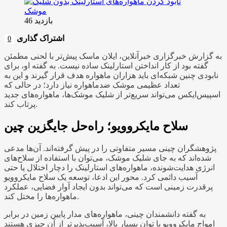
بازدید 46
اشتراک گذاری
0
به گزارش خبرگزاری خبرآنلاین، ایلان ماسک پیش‌تر با لحنی مطمئن
گفته بود از کار انداختن استارلینک ساده نیست. به گفته او، برای
نابودی چنین شبکه‌ای باید هزاران ماهواره هدف قرار گیرند و این به
تعداد عظیمی موشک ضدماهواره نیاز دارد؛ در حالی که
اسپیس‌ایکس می‌تواند سریع‌تر از شلیک موشک‌ها، ماهواره‌های جدید
پرتاب کند.
سلاح مایکروویو؛ راه‌حل جایگزین چین
پژوهشگران چینی مسیر متفاوتی را در پیش گرفته‌اند. آن‌ها مدعی
شده‌اند که به جای شلیک موشک، می‌توان با استفاده از سلاح‌های
انرژی هدایت‌شونده، ماهواره‌های استارلینک را دچار اختلال یا حتی
آسیب دائمی کرد. محور این ادعا، توسعه یک سلاح مایکروویو
پرقدرت زمینی است که می‌تواند بدون ایجاد آوار فضایی، عملکرد
ماهواره‌ها را مختل کند.
به گفته دانشمندان چینی، ماهواره‌های مدار پایین زمین در برابر
امواج مایکروویو با توان بسیار بالا، آسیب‌پذیرتر از آن چیزی هستند