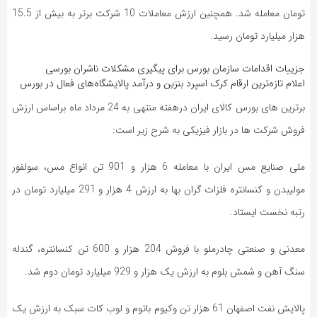
به
تومان معامله شد. همچنین ارزش معاملات 10 شرکت برتر به بیش از 15.5
اشتراک
هزار میلیارد تومان رسید.
بگذارید.
جزییات اقدامات سازمان بورس برای پیگیری مشکلات ناشران بورسی
اعلام تازه‌ترین ارقام کرک اسپرد بنزین و درآمد پالایشگاه‌های فعال در بورس
کپی
لینک
برترین های بورس کالای ایران درهفته منتهی به 24 مرداد ماه براساس ارزش
فروش شرکت ها در بازار فیزیکی به شرح زیر است:
ملی صنایع مس ایران با معامله 6 هزار و 901 تن انواع مس، سولفور
مولیبدن و کنسانتره فلزات گران بها به ارزش 4 هزار و 291 میلیارد تومان در
رتبه نخست ایستاد.
معدنی و صنعتی چادرملو با فروش 204 هزار و 600 تن کنسانتره، گندله
سنگ آهن و شمش بلوم به ارزش یک هزار و 929 میلیارد تومان دوم شد.
پالایش نفت اصفهان 61 هزار تن وکیوم باتوم و لوب کات سبک به ارزش یک