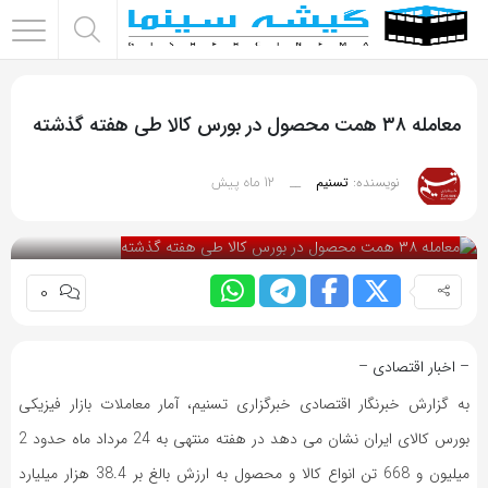
اشتراک
گذاری
معامله ۳۸ همت محصول در بورس کالا طی هفته گذشته
با
استفاده
12 ماه پیش
نویسنده:
تسنیم
__
از
بازدید 63
روش‌های
زیر
می‌توانید
0
این
صفحه
– اخبار اقتصادی –
را
با
به گزارش خبرنگار اقتصادی خبرگزاری تسنیم، آمار معاملات بازار فیزیکی
دوستان
بورس کالای ایران نشان می دهد در هفته منتهی به 24 مرداد ماه حدود 2
خود
میلیون و 668 تن انواع کالا و محصول به ارزش بالغ بر 38.4 هزار میلیارد