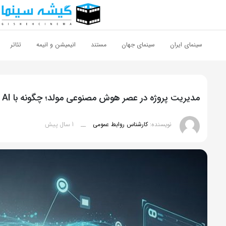
اشتراک گذاری
با استفاده از روش‌های زیر می‌توانید این صفحه را با دوستان خود به
سینمای ایران
سینمای جهان
مستند
انیمیشن و انیمه
تئاتر
اشتراک بگذارید.
کپی لینک
مدیریت پروژه در عصر هوش مصنوعی مولد؛ چگونه با AI عملکرد تیم‌تان را متحول کنید؟
1 سال پیش
نویسنده:
کارشناس روابط عمومی
__