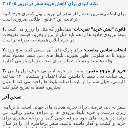
۳ نکته کلیدی برای کاهش هزینه سفر در نوروز ۱۴۰۵
برای اینکه بیشترین لذت را از سفرتان ببرید و پول کمتری خرج کنید،
رعایت این ۳ قانون طلایی ضروری است:
۱. قانون “پیش خرید” تفریحات:
همانطور که هتل را رزرو می کنید،
بلیط ورودی جاذبه‌ ها را هم باید قبل از پرواز بخرید. قیمت تفریحات
در خرید آنلاین همیشه به‌ صرفه‌ تر است.
۲. انتخاب سانس مناسب:
برای پارک‌ های آبی، سعی کنید صبح زود
بروید تا به شلوغی ظهر نخورید. بلیط‌ های دبی بلیط معمولاً تمام
وقت هستند و دست شما را برای انتخاب زمان باز می گذارند.
۳. خرید از مرجع معتبر:
امنیت در خرید اینترنتی حرف اول را می
زند. سایت دبی بلیط با داشتن نماد اعتماد و پشتیبانی ۲۴ ساعته
فارسی، خیال شما را از بابت اصالت بلیط‌ ها راحت می کند تا بدون
استرس، فقط به تفریح فکر کنید.
سخن آخر:
سفر به دبی فرصتی برای تجربه هیجان‌ های جهانی است. با برنامه‌
ریزی درست و خرید بلیط‌ ورودی ها از مراجع معتبر ریالی، می
توانید در هزینه‌ های خود صرفه‌ جویی کنید و بودجه بیشتری برای
خرید و گشت و گذار داشته باشید. سفر پرخاطره‌ ای را در سال