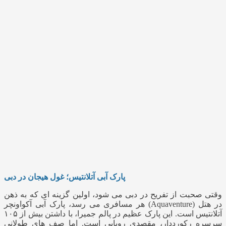
پارک آبی آتلانتیس؛ غول هیجان در دبی
وقتی صحبت از تفریح در دبی می شود، اولین گزینه‌ ای که به ذهن
هر مسافری می رسد، پارک آبی آکواونچر (Aquaventure) در هتل
آتلانتیس است. این پارک عظیم در پالم جمیرا، با داشتن بیش از ۱۰۵
سرسره رکورددار، مقصدی رویایی است. اما صف‌ های طولانی