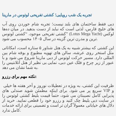
تجربه یک شب رویایی؛ کشتی تفریحی لوتوس در مارینا
دبی فقط ساختمان‌ های بلند نیست؛ تجربه شام خوردن روی آب‌
های خلیج فارس، لذتی است که نباید از دست بدهید. در میان ده‌ها
کشتی تفریحی موجود، “کشتی لوتوس” (Lotus Mega Yacht) لوکس‌
ترین و مدرن‌ ترین گزینه در سال ۱۴۰۵ محسوب می شود.
این کشتی که بیشتر شبیه به یک هتل شناور ۵ ستاره است، امکاناتی
مثل استخر روی عرشه، سالن‌ های تهویه مطبوع و بوفه شام بین‌
المللی دارد. مسیر حرکت لوتوس از دبی مارینا شروع می شود و با
عبور از زیر چرخ‌ و فلک عین دبی، نمایی بی‌ نظیر از هتل آتلانتیس را
به شما نشان می دهد.
نکته مهم برای رزرو:
ظرفیت این کشتی، به ویژه در تعطیلات نوروز و آخر هفته‌ ها خیلی
سریع پر می شود. برای اینکه مطمئن شوید صندلی‌ های VIP و
پذیرایی کامل نصیبتان می شود، حتماً قیمت بلیط کشتی لوتوس را
در سایت دبی بلیط چک کنید و رزرو خود را قطعی نمایید. خرید از
دلال‌ های خیابانی معمولاً گران‌ تر است و تضمینی برای ارائه خدمات
کامل ندارد.