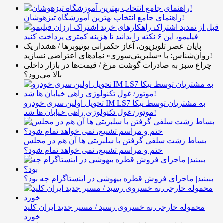
راهنمای جامع انتخاب بهترین آموزشگاه تیزهوشان!
قبل از تمدید اشتراک
فیلیمو، این ۶ نکته را بدانید تا هزینه کمتری پرداخت کنید
پایان عصر تلویزیون، آغاز حکمرانی یوتیوبرها / هشدار یک
روان‌شناس: با «سلبریتی‌سوزی» نمادهای اعتراضی نسازید!
چراغ سبز به صادرات گوشت مرغ / قیمت‌ها در بازار داخلی
بالا می‌رود؟
تحویل اولین سری خودرو IM LS7 به مشتریان توسط نیکا
موتور/ غول تکنولوژی راهی خیابان ها شد!
بساط زشت سلفی گرفتن با سلبریتی ها آن هم در محلس
ختم و مراسم تشییع، نمی خواهد تمام شود؟
ببینید| ماجرای فروش قطره بیهوشی در اینستاگرام چه بود؟
محموله خارجی به خسروی رسید / مسیر جدید ایران کلید
خورد