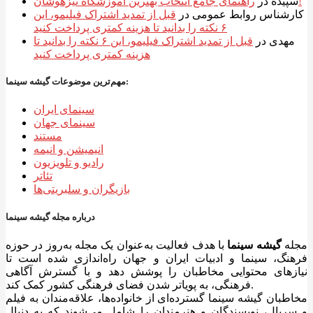
راهنمای جامع انتخاب بهترین آموزشگاه تیزهوشان!
سپیده
در
کارشناس روابط عمومی
در
قبل از تمدید اشتراک فیلیمو، این
۶ نکته را بدانید تا هزینه کمتری پرداخت کنید
مهدی
در
قبل از تمدید اشتراک فیلیمو، این ۶ نکته را بدانید تا
هزینه کمتری پرداخت کنید
مهم‌ترین موضوعات گیشه سینما:
سینمای ایران
سینمای جهان
مستند
انیمیشن و انیمه
رادیو و تلویزیون
تئاتر
بازیگران و سلبریتی‌ها
درباره مجله گیشه سینما
مجله
گیشه سینما
با هدف فعالیت به‌عنوان یک مجله به‌روز در حوزه
فرهنگ، سینما و ادبیات ایران و جهان راه‌اندازی شده است تا
نیازهای محتوایی مخاطبان را پوشش دهد و با گسترش آگاهی
فرهنگی، به پویاتر شدن فضای فرهنگی کشور کمک کند.
مخاطبان گیشه سینما گسترده‌ای از خانواده‌ها، علاقه‌مندان به فیلم
و سریال، نویسندگان و هنرمندان را شامل می‌شوند که به دنبال