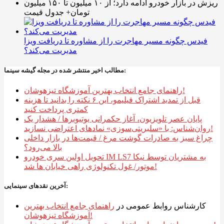
ریزش در بازار خودرو ادامه دارد؛ از ۱۰ میلیون تا ۱۵۰ میلیون
تومان+ جدول قیمت
فیدس چگونه مسیر مهاجرت را از مشاوره تا دریافت ویزا
مدیریت می‌کند؟
مطالب اخیر منتشر شده در مجله گیشه سینما:
راهنمای جامع انتخاب بهترین آموزشگاه تیزهوشان!
قبل از تمدید اشتراک فیلیمو، این ۶ نکته را بدانید تا هزینه
کمتری پرداخت کنید
پایان عصر تلویزیون، آغاز حکمرانی یوتیوبرها / هشدار یک
روان‌شناس: با «سلبریتی‌سوزی» نمادهای اعتراضی نسازید!
چراغ سبز به صادرات گوشت مرغ / قیمت‌ها در بازار داخلی
بالا می‌رود؟
تحویل اولین سری خودرو IM LS7 به مشتریان توسط نیکا
موتور/ غول تکنولوژی راهی خیابان ها شد!
آخرین نقدهای سینمایی:
کارشناس روابط عمومی
در
راهنمای جامع انتخاب بهترین
آموزشگاه تیزهوشان!