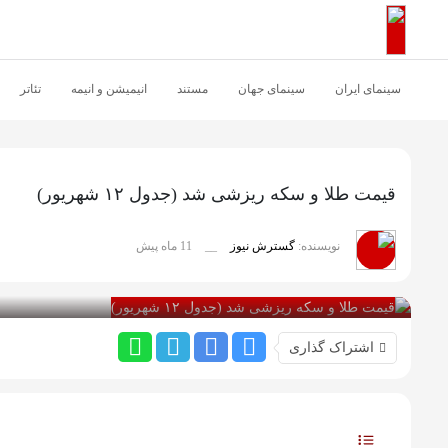
اشتراک گذاری
با استفاده از روش‌های زیر می‌توانید این صفحه را با دوستان خود
سینمای ایران
سینمای جهان
مستند
انیمیشن و انیمه
تئاتر
به اشتراک بگذارید.
کپی لینک
قیمت طلا و سکه ریزشی شد (جدول ۱۲ شهریور)
نویسنده:
گسترش نیوز
__
11 ماه پیش
بازدید 71
اشتراک گذاری