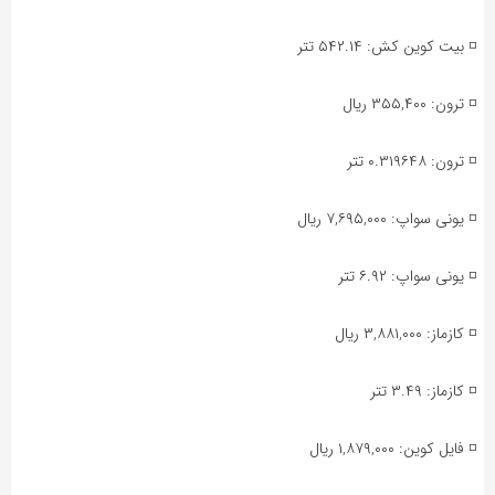
◽️ بیت کوین کش: ۵۴۲.۱۴ تتر
◽️ ترون: ۳۵۵,۴۰۰ ریال
◽️ ترون: ۰.۳۱۹۶۴۸ تتر
◽️ یونی سواپ: ۷,۶۹۵,۰۰۰ ریال
◽️ یونی سواپ: ۶.۹۲ تتر
◽️ کازماز: ۳,۸۸۱,۰۰۰ ریال
◽️ کازماز: ۳.۴۹ تتر
◽️ فایل کوین: ۱,۸۷۹,۰۰۰ ریال