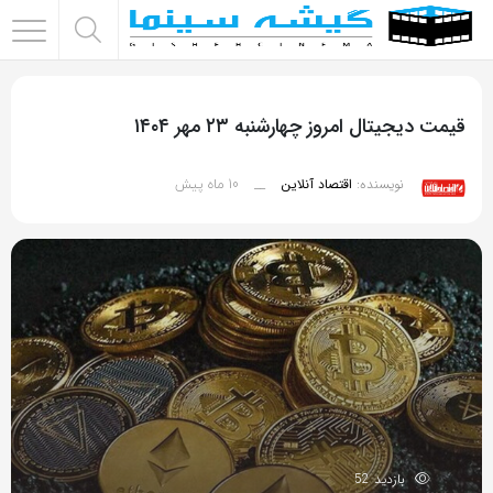
اشتراک
گذاری
قیمت دیجیتال امروز چهارشنبه ۲۳ مهر ۱۴۰۴
با
استفاده
10 ماه پیش
نویسنده:
اقتصاد آنلاین
__
از
روش‌های
زیر
می‌توانید
این
صفحه
را
با
دوستان
خود
بازدید 52