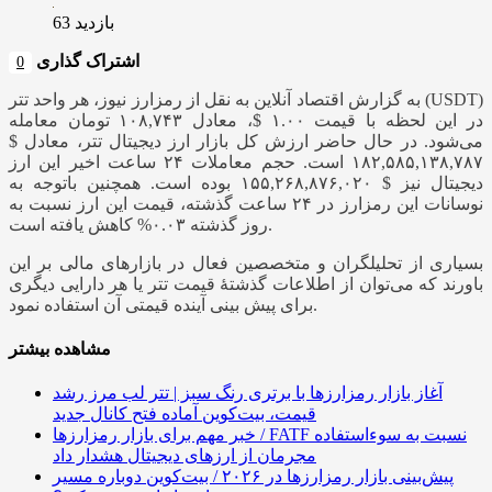
بازدید 63
اشتراک گذاری
0
به گزارش اقتصاد آنلاین به نقل از رمزارز نیوز، هر واحد تتر (USDT)
در این لحظه با قیمت ۱.۰۰ $، معادل ۱۰۸,۷۴۳ تومان معامله
می‌شود. در حال حاضر ارزش کل بازار ارز دیجیتال تتر، معادل $
۱۸۲,۵۸۵,۱۳۸,۷۸۷ است. حجم معاملات ۲۴ ساعت اخیر این ارز
دیجیتال نیز $ ۱۵۵,۲۶۸,۸۷۶,۰۲۰ بوده است. همچنین باتوجه به
نوسانات این رمزارز در ۲۴ ساعت گذشته، قیمت این ارز نسبت به
روز گذشته ۰.۰۳% کاهش یافته است.
بسیاری از تحلیلگران و متخصصین فعال در بازار‌های مالی بر این
باورند که می‌توان از اطلاعات گذشتۀ قیمت تتر یا هر دارایی دیگری
برای پیش بینی آینده قیمتی آن استفاده نمود.
مشاهده بیشتر
آغاز بازار رمزارزها با برتری رنگ سبز | تتر لب مرز رشد
قیمت، بیت‌کوین آماده فتح کانال جدید
خبر مهم برای بازار رمزارزها / FATF نسبت به سوءاستفاده
مجرمان از ارزهای دیجیتال هشدار داد
پیش‌بینی بازار رمزارزها در ۲۰۲۶ / بیت‌کوین دوباره مسیر