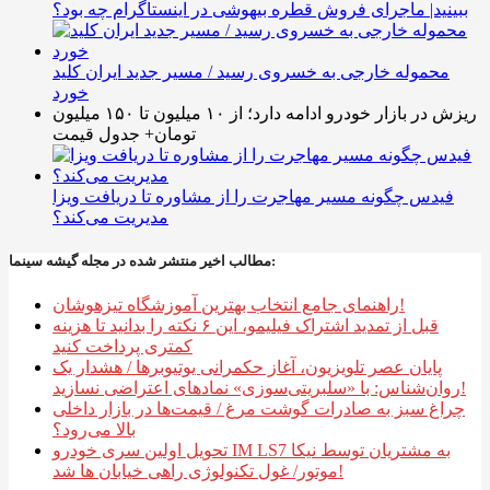
ببینید| ماجرای فروش قطره بیهوشی در اینستاگرام چه بود؟
محموله خارجی به خسروی رسید / مسیر جدید ایران کلید
خورد
ریزش در بازار خودرو ادامه دارد؛ از ۱۰ میلیون تا ۱۵۰ میلیون
تومان+ جدول قیمت
فیدس چگونه مسیر مهاجرت را از مشاوره تا دریافت ویزا
مدیریت می‌کند؟
مطالب اخیر منتشر شده در مجله گیشه سینما:
راهنمای جامع انتخاب بهترین آموزشگاه تیزهوشان!
قبل از تمدید اشتراک فیلیمو، این ۶ نکته را بدانید تا هزینه
کمتری پرداخت کنید
پایان عصر تلویزیون، آغاز حکمرانی یوتیوبرها / هشدار یک
روان‌شناس: با «سلبریتی‌سوزی» نمادهای اعتراضی نسازید!
چراغ سبز به صادرات گوشت مرغ / قیمت‌ها در بازار داخلی
بالا می‌رود؟
تحویل اولین سری خودرو IM LS7 به مشتریان توسط نیکا
موتور/ غول تکنولوژی راهی خیابان ها شد!