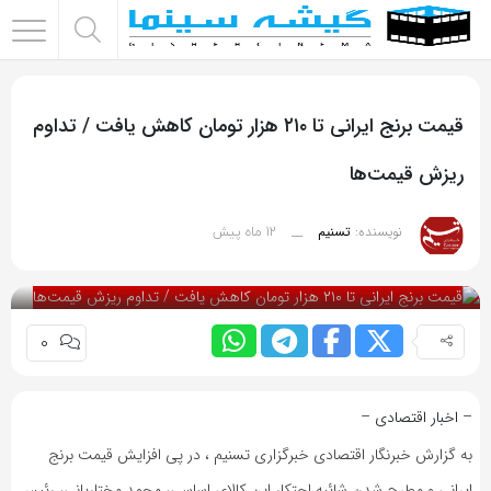
اشتراک
گذاری
قیمت برنج ایرانی تا ۲۱۰ هزار تومان کاهش یافت / تداوم
با
استفاده
ریزش قیمت‌ها
از
روش‌های
12 ماه پیش
نویسنده:
تسنیم
__
زیر
بازدید 66
می‌توانید
این
0
صفحه
را
با
– اخبار اقتصادی –
دوستان
به گزارش خبرنگار اقتصادی خبرگزاری تسنیم ، در پی افزایش قیمت برنج
خود
ایرانی و مطرح شدن شائبه احتکار این کالای اساسی، محمد مختاریانی، رئیس