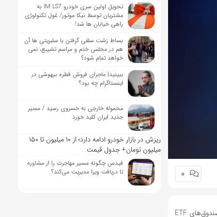
تحویل اولین سری خودرو IM LS7 به
مشتریان توسط نیکا موتور/ غول تکنولوژی
راهی خیابان ها شد!
بساط زشت سلفی گرفتن با سلبریتی ها آن
هم در محلس ختم و مراسم تشییع، نمی
خواهد تمام شود؟
ببینید| ماجرای فروش قطره بیهوشی در
اینستاگرام چه بود؟
محموله خارجی به خسروی رسید / مسیر
جدید ایران کلید خورد
ریزش در بازار خودرو ادامه دارد؛ از ۱۰ میلیون تا ۱۵۰
میلیون تومان+ جدول قیمت
فیدس چگونه مسیر مهاجرت را از مشاوره
تا دریافت ویزا مدیریت می‌کند؟
0
به گزارش اقتصادآنلاین، تراست ولت (Trust Wallet)، کیف پول محبوب و زیر مجموعه چانگ‌پنگ ژائو (CZ)، از راه‌اندازی رسمی قابلیت معامله سهام و صندوق‌های ETF