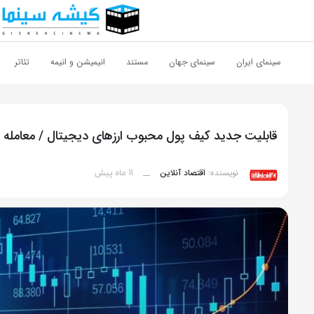
اشتراک گذاری
با استفاده از روش‌های زیر می‌توانید این صفحه را با دوستان خود به
سینمای ایران
سینمای جهان
مستند
انیمیشن و انیمه
تئاتر
اشتراک بگذارید.
کپی لینک
قابلیت جدید کیف پول محبوب ارزهای دیجیتال / معامله 
11 ماه پیش
نویسنده:
اقتصاد آنلاین
__