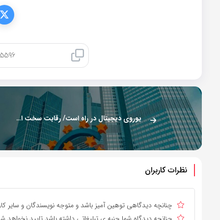
کپی لینک
یوروی دیجیتال در راه است/ رقابت سخت استیبل کوین‌ها
نظرات کاربران
چنانچه دیدگاهی توهین آمیز باشد و متوجه نویسندگان و سایر کارب
چنانچه دیدگاه شما جنبه ی تبلیغاتی داشته باشد تایید نخواهد شد