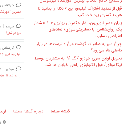
راهنمای جامع انتخاب بهترین آموزشگاه تیزهوشان!
کارشناس ر
قبل از تمدید اشتراک فیلیمو، این ۶ نکته را بدانید تا
بهترین آموزشگا
هزینه کمتری پرداخت کنید
پایان عصر تلویزیون، آغاز حکمرانی یوتیوبرها / هشدار
سپیده
د
یک روان‌شناس: با «سلبریتی‌سوزی» نمادهای
تیزهوشان!
اعتراضی نسازید!
چراغ سبز به صادرات گوشت مرغ / قیمت‌ها در بازار
کارشناس ر
داخلی بالا می‌رود؟
فیلیمو، این ۶ نکته را بدانید تا هزینه کمتری پرداخت کنید
تحویل اولین سری خودرو IM LS7 به مشتریان توسط
نیکا موتور/ غول تکنولوژی راهی خیابان ها شد!
مهدی
د
را بدانید تا هز
گیشه سینما
درباره گیشه سینما
ارتب
© کپ