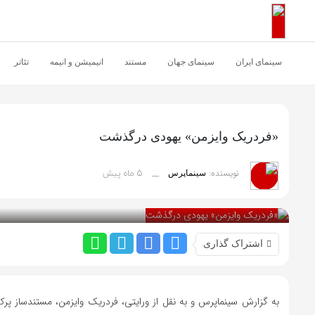
اشتراک گذاری
با استفاده از روش‌های زیر می‌توانید این صفحه را با دوستان خود به
سینمای ایران
سینمای جهان
مستند
انیمیشن و انیمه
تئاتر
اشتراک بگذارید.
کپی لینک
«فردریک وایزمن» یهودی درگذشت
5 ماه پیش
نویسنده:
__
سینماپرس
بازدید 50
اشتراک گذاری
به گزارش سینماپرس و به نقل از ورایتی، فردریک وایزمن، مستندساز پرکا