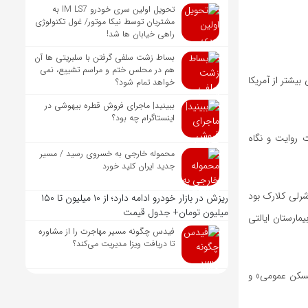
تحویل اولین سری خودرو IM LS7 به
مشتریان توسط نیکا موتور/ غول تکنولوژی
راهی خیابان ها شد!
بساط زشت سلفی گرفتن با سلبریتی ها آن
هم در محلس ختم و مراسم تشییع، نمی
ی بیشتر از آمریکا
خواهد تمام شود؟
ببینید| ماجرای فروش قطره بیهوشی در
اینستاگرام چه بود؟
ه نفر» (۲۰۲۳) – به دلیل پیچیدگی، قدرت روایت و نگاه
محموله خارجی به خسروی رسید / مسیر
جدید ایران کلید خورد
 شرلی کلارک بود
ریزش در بازار خودرو ادامه دارد؛ از ۱۰ میلیون تا ۱۵۰
میلیون تومان+ جدول قیمت
مارستان ایالتی
فیدس چگونه مسیر مهاجرت را از مشاوره
تا دریافت ویزا مدیریت می‌کند؟
«بیمارستان»، «مسکن عمومی» و