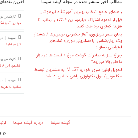
مطالب اخیر منتشر شده در مجله گیشه سینما:
آخرین نقدهای 
راهنمای جامع انتخاب بهترین آموزشگاه تیزهوشان!
کارشناس رو
قبل از تمدید اشتراک فیلیمو، این ۶ نکته را بدانید تا
بهترین آموزشگا
هزینه کمتری پرداخت کنید
پایان عصر تلویزیون، آغاز حکمرانی یوتیوبرها / هشدار
سپیده
در
یک روان‌شناس: با «سلبریتی‌سوزی» نمادهای
تیزهوشان!
اعتراضی نسازید!
چراغ سبز به صادرات گوشت مرغ / قیمت‌ها در بازار
کارشناس رو
داخلی بالا می‌رود؟
فیلیمو، این ۶ نکته را بدانید تا هزینه کمتری پرداخت کنید
تحویل اولین سری خودرو IM LS7 به مشتریان توسط
نیکا موتور/ غول تکنولوژی راهی خیابان ها شد!
مهدی
در
بدانید تا هزین
گیشه سینما
درباره گیشه سینما
ارتب
© کپ