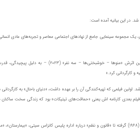
 شد. در این بیانیه آمده است:
ی بی‌نظیر از آثار، یک مجموعه سینمایی جامع از نهادهای اجتماعی معاصر و تجربه‌های عادی انسان
فیلم‌های این مستندساز – از «حماقت‌های تیتیکات» (۱۹۶۷) تا جدیدترین اثرش «منوها – خوشبختی‌ها – س
شد. اولین فیلمی که تهیه‌کنندگی آن را بر عهده داشت، «دنیای باحال» به کارگردانی
ه فیلم بعدی کارنامه اش یعنی «حماقت‌های تیتیکات» بود که زندگی سخت ساکنان بی
وی در ادامه به بررسی کارکرد نهادها در بیش از ۴۰ مستند از «دبیرستان» (۱۹۶۸) گرفته تا «قانون و نظم» درباره اداره پلیس کانزاس سیتی، 