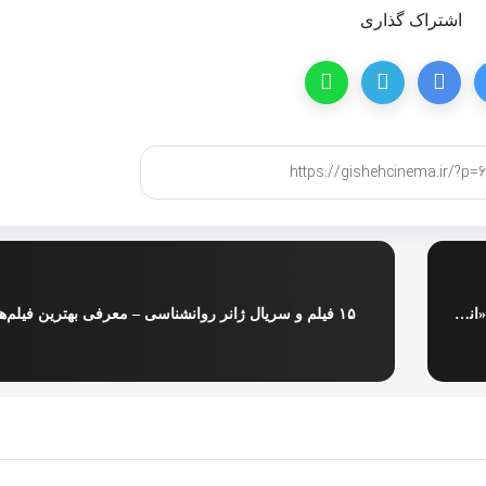
اشتراک گذاری
«نتفلیکس» با «شکارچیان شیاطین کی‌پاپ» ۱۰ جایزه اصلی «انی ۲۰۲۶» را از آن خود کرد