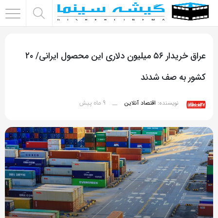
اشتراک
گذاری
عراق خریدار ۵۶ میلیون دلاری این محصول ایرانی/ ۲۰
با
استفاده
کشور به صف شدند
از
روش‌های
9 ماه پیش
نویسنده:
اقتصاد آنلاین
__
زیر
می‌توانید
این
صفحه
را
با
دوستان
خود