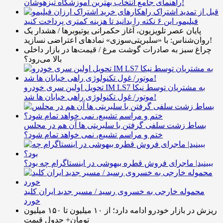
راهنمای جامع انتخاب بهترین آموزشگاه تیزهوشان!
قبل از تمدید اشتراک
فیلیمو، این ۶ نکته را بدانید تا هزینه کمتری پرداخت کنید
پایان عصر تلویزیون، آغاز حکمرانی یوتیوبرها / هشدار یک
روان‌شناس: با «سلبریتی‌سوزی» نمادهای اعتراضی نسازید!
چراغ سبز به صادرات گوشت مرغ / قیمت‌ها در بازار داخلی
بالا می‌رود؟
تحویل اولین سری خودرو IM LS7 به مشتریان توسط نیکا
موتور/ غول تکنولوژی راهی خیابان ها شد!
بساط زشت سلفی گرفتن با سلبریتی ها آن هم در محلس
ختم و مراسم تشییع، نمی خواهد تمام شود؟
ببینید| ماجرای فروش قطره بیهوشی در اینستاگرام چه بود؟
محموله خارجی به خسروی رسید / مسیر جدید ایران کلید
خورد
ریزش در بازار خودرو ادامه دارد؛ از ۱۰ میلیون تا ۱۵۰ میلیون
تومان+ جدول قیمت