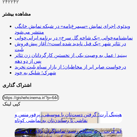
۲۴۲۲۴۲
مشاهده بیشتر
ویدئوی اجرای نمایش «سیمرغ‌نامه» در شبکه نمایش خانگی
منتشر می‌شود
نمایشنامه‌خوانی «​​​​​​​یک شاخه گل سرخ» در برنامه ایرانی‌خوانی
در تئاتر شهر «یک فیل ناپدید شده است»/ آغاز پیش‌فروش
بلیت
ببینید | عمل به وصیت یکی از نخستین کارگردانان زن تئاتر
پس از دو دهه
درخواست صابر ابر از مخاطبان؛ از بازار سیاه بلیت نخرید
شهرک؛ شلیک به خود
اشتراک گذاری
کپی لینک
هپنینگ آرت؛ گرفتن دست‌تان با موسیقی، پرفورمنس و
نقاشی تا رساندن‌تان به نمایشی کوتاه
غَم غُربت… به سنگلج رسید/ تماشاگران بالای ۱۲ سالی
که روی صحنه می‌نشینند