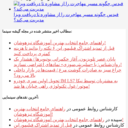
فیدس چگونه مسیر مهاجرت را از مشاوره تا دریافت ویزا
مدیریت می‌کند؟
مطالب اخیر منتشر شده در مجله گیشه سینما:
راهنمای جامع انتخاب بهترین آموزشگاه تیزهوشان!
قبل از تمدید اشتراک فیلیمو، این ۶ نکته را بدانید تا هزینه
کمتری پرداخت کنید
پایان عصر تلویزیون، آغاز حکمرانی یوتیوبرها / هشدار یک
روان‌شناس: با «سلبریتی‌سوزی» نمادهای اعتراضی نسازید!
چراغ سبز به صادرات گوشت مرغ / قیمت‌ها در بازار داخلی
بالا می‌رود؟
تحویل اولین سری خودرو IM LS7 به مشتریان توسط نیکا
موتور/ غول تکنولوژی راهی خیابان ها شد!
آخرین نقدهای سینمایی:
کارشناس روابط عمومی
در
راهنمای جامع انتخاب بهترین
آموزشگاه تیزهوشان!
راهنمای جامع انتخاب بهترین آموزشگاه تیزهوشان!
سپیده
در
کارشناس روابط عمومی
در
قبل از تمدید اشتراک فیلیمو، این