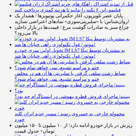
قبل از تمدید اشتراک
فیلیمو، این ۶ نکته را بدانید تا هزینه کمتری پرداخت کنید
پایان عصر تلویزیون، آغاز حکمرانی یوتیوبرها / هشدار یک
روان‌شناس: با «سلبریتی‌سوزی» نمادهای اعتراضی نسازید!
چراغ سبز به صادرات گوشت مرغ / قیمت‌ها در بازار داخلی
بالا می‌رود؟
تحویل اولین سری خودرو IM LS7 به مشتریان توسط نیکا
موتور/ غول تکنولوژی راهی خیابان ها شد!
بساط زشت سلفی گرفتن با سلبریتی ها آن هم در محلس
ختم و مراسم تشییع، نمی خواهد تمام شود؟
ببینید| ماجرای فروش قطره بیهوشی در اینستاگرام چه بود؟
محموله خارجی به خسروی رسید / مسیر جدید ایران کلید
خورد
ریزش در بازار خودرو ادامه دارد؛ از ۱۰ میلیون تا ۱۵۰ میلیون
تومان+ جدول قیمت