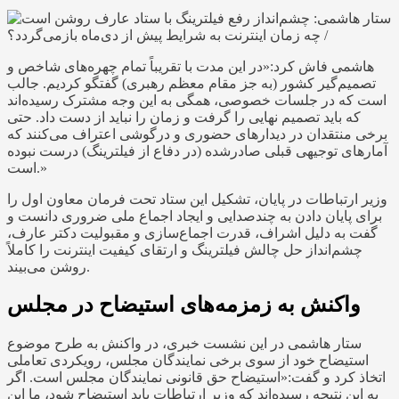
هاشمی فاش کرد:«در این مدت با تقریباً تمام چهره‌های شاخص و
تصمیم‌گیر کشور (به جز مقام معظم رهبری) گفتگو کردیم. جالب
است که در جلسات خصوصی، همگی به این وجه مشترک رسیده‌اند
که باید تصمیم نهایی را گرفت و زمان را نباید از دست داد. حتی
برخی منتقدان در دیدارهای حضوری و درگوشی اعتراف می‌کنند که
آمارهای توجیهی قبلی صادرشده (در دفاع از فیلترینگ) درست نبوده
است.»
وزیر ارتباطات در پایان، تشکیل این ستاد تحت فرمان معاون اول را
برای پایان دادن به چندصدایی و ایجاد اجماع ملی ضروری دانست و
گفت به دلیل اشراف، قدرت اجماع‌سازی و مقبولیت دکتر عارف،
چشم‌انداز حل چالش فیلترینگ و ارتقای کیفیت اینترنت را کاملاً
روشن می‌بیند.
واکنش به زمزمه‌های استیضاح در مجلس
ستار هاشمی در این نشست خبری، در واکنش به طرح موضوع
استیضاح خود از سوی برخی نمایندگان مجلس، رویکردی تعاملی
اتخاذ کرد و گفت:«استیضاح حق قانونی نمایندگان مجلس است. اگر
به این نتیجه رسیده‌اند که وزیر ارتباطات باید استیضاح شود، ما این