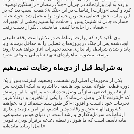
وارده به این وزارتخانه در جریان «جنگ رمضان» را سنگین توصیف
کرد و گفت:«وزارت ارتباطات در این جنگ ۶۸ همت آسیب دید که در
این میان، بخش فضایی بیشترین خسارت را متحمل شد. خوشبختانه
خسارت جانی نداشتیم؛ پیش از حملات توانستیم بخشی از تجهیزات
فضایی را جابه‌جا کنیم، اما بخشی دیگر از دست رفت.»
وی تأکید کرد که وزارت ارتباطات در تلاش است وقفه طبیعی
ایجادشده پس از جنگ در پروژه‌های فضایی را به حداقل برساند و با
پایدار شدن شرایط، راه‌اندازی مجدد تجهیزات آغاز خواهد شد تا روند
توسعه منظومه ماهواره‌ای شهید سلیمانی متوقف نشود.
به شرایط قبل از دی‌ماه رضایت نمی‌دهیم
یکی از محورهای اصلی این نشست، وضعیت اینترنت پس از یک
دوره قطعی طولانی‌مدت بود. هاشمی با اشاره به اینکه اینترنت پس
از ۸۸ روز قطعی به‌تازگی وصل شده است، مواجهه با این پرسش
که «اینترنت تا کی وصل می‌ماند؟» را یکی از تلخ‌ترین و دردناک‌ترین
تجربیات خود دانست و افزود: «اگر طبق سند چشم‌انداز می‌خواهیم
کشوری الهام‌بخش و رقابت‌پذیر باشیم، این امر نیازمند پایداری
ارتباطات، سرمایه‌گذاری و رشد است. در دنیای هوش مصنوعی،
مایه تأسف است که ما هنوز در نقطه دغدغه برقرار بودن یا نبودن
اصل ارتباط مانده‌ایم.»