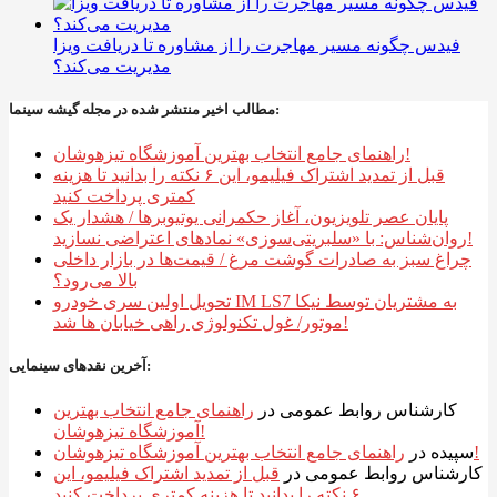
فیدس چگونه مسیر مهاجرت را از مشاوره تا دریافت ویزا
مدیریت می‌کند؟
مطالب اخیر منتشر شده در مجله گیشه سینما:
راهنمای جامع انتخاب بهترین آموزشگاه تیزهوشان!
قبل از تمدید اشتراک فیلیمو، این ۶ نکته را بدانید تا هزینه
کمتری پرداخت کنید
پایان عصر تلویزیون، آغاز حکمرانی یوتیوبرها / هشدار یک
روان‌شناس: با «سلبریتی‌سوزی» نمادهای اعتراضی نسازید!
چراغ سبز به صادرات گوشت مرغ / قیمت‌ها در بازار داخلی
بالا می‌رود؟
تحویل اولین سری خودرو IM LS7 به مشتریان توسط نیکا
موتور/ غول تکنولوژی راهی خیابان ها شد!
آخرین نقدهای سینمایی:
کارشناس روابط عمومی
در
راهنمای جامع انتخاب بهترین
آموزشگاه تیزهوشان!
راهنمای جامع انتخاب بهترین آموزشگاه تیزهوشان!
سپیده
در
کارشناس روابط عمومی
در
قبل از تمدید اشتراک فیلیمو، این
۶ نکته را بدانید تا هزینه کمتری پرداخت کنید