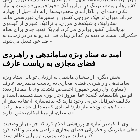
کشورها، رویه فیلترینگ در ایران را یک «خودتحریمی» دانست و آمار
تکان‌دهنده‌ای از ناکارآمدی محدودیت‌ها ارائه داد:«قبل از چهارم
خرداد، میزان ترافیک خروجی کشور از مسیرهای غیررسمی مانند
استارلینک و شبکه‌های مرزی، با ترافیک عبوری از گیت‌وی
بین‌المللی کشور برابری می‌کرد. این یک تهدید جدی برای نظام
حکمرانی است. ما دیده‌ایم که ابزارهای فنی تندروانه در درازمدت به
ضد خود تبدیل می‌شوند.»
امید به ستاد ویژه ساماندهی و راهبردی
فضای مجازی به ریاست عارف
بخش دیگری از سخنان هاشمی به ارزیابی توانایی ستاد ویژه
ساماندهی و راهبردی فضای مجازی به ریاست محمدرضا عارف
(معاون اول رئیس‌جمهور) اختصاص داشت. وی با انتقاد از تعدد
قوانین بلااستفاده گفت: «ما امروز دچار تورم سند هستیم. اسناد و
تکالیف غیرقابل‌اجرایی وجود دارند که پیاده‌سازی آن‌ها به بیش از
۱۰۰۰ همت بودجه نیاز دارد؛ اسنادی که به دلیل عدم مشارکت
ذینفعان، از مبنا امکان تحقق ندارند.»
وی با تکیه بر آمارهای پژوهشی اعلام کرد که جوانان از وضعیت
فعلی فیلترینگ و حکمرانی فضای مجازی ناراضی هستند و تاکید کرد
که رضایت مردم، مهم‌ترین دارایی نظام است.