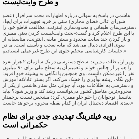
و طرح وایت‌لیست
هاشمی در پاسخ به سوالی درباره اظهارات محمد سرافراز (عضو
شورای عالی فضای مجازی) مبنی بر خرید تجهیزات برای ایجاد
دسترسی‌های طبقاتی و محدودسازی اینترنت، مخالفت قاطع خود را
با این طرح اعلام کرد و گفت:«بحث وایت‌لیست کردن یعنی ممیزی
و باز کردن چند سایت محدود و بستن مابقی اینترنت، متأسفانه از
سوی افرادی دنبال می‌شد که مایه تعجب و تأسف است. ما در
جلسات کارشناسی محکم جلوی این طرح غیرعملی ایستادیم.»
وزیر ارتباطات مدیریت سطح دسترسی در یک سازمان ۲ هزار نفره
را هم پر از چالش خواند و تعمیم آن به سطح ملی برای ۹۰ میلیون
نفر را غیرممکن دانست. وی همچنین با نگاهی به پیشینه خود افزود:
«این نگاه، ریشه نوآوری را خشک می‌کند. اگر بستر عادلانه آموزش
و دسترسی به اطلاعات نبود، آیا جوانی مثل ستار هاشمی از یکی از
محروم‌ترین مناطق کشور می‌توانست رشد کند و وزیر شود؟ نباید
پتانسیل نوجوانان را جلو جلو ممیزی کرد؛ مشخص نیست پرچمدار
بعدی اقتصاد دیجیتال ایران از کدام نقطه محروم برخواهد خاست.»
رویه فیلترینگ تهدیدی جدی برای نظام
حکمرانی است
وزیر ارتباطات با مقایسه سهم ۴۰ درصدی اقتصاد دیجیتال در برخی