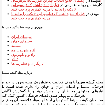
راهنمای جامع انتخاب بهترین آموزشگاه تیزهوشان!
سپیده
در
کارشناس روابط عمومی
در
قبل از تمدید اشتراک فیلیمو، این
۶ نکته را بدانید تا هزینه کمتری پرداخت کنید
مهدی
در
قبل از تمدید اشتراک فیلیمو، این ۶ نکته را بدانید تا
هزینه کمتری پرداخت کنید
مهم‌ترین موضوعات گیشه سینما:
سینمای ایران
سینمای جهان
مستند
انیمیشن و انیمه
رادیو و تلویزیون
تئاتر
بازیگران و سلبریتی‌ها
درباره مجله گیشه سینما
مجله
گیشه سینما
با هدف فعالیت به‌عنوان یک مجله به‌روز در حوزه
فرهنگ، سینما و ادبیات ایران و جهان راه‌اندازی شده است تا
نیازهای محتوایی مخاطبان را پوشش دهد و با گسترش آگاهی
فرهنگی، به پویاتر شدن فضای فرهنگی کشور کمک کند.
مخاطبان گیشه سینما گسترده‌ای از خانواده‌ها، علاقه‌مندان به فیلم
و سریال، نویسندگان و هنرمندان را شامل می‌شوند که به دنبال