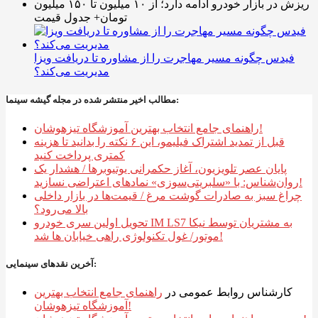
ریزش در بازار خودرو ادامه دارد؛ از ۱۰ میلیون تا ۱۵۰ میلیون
تومان+ جدول قیمت
فیدس چگونه مسیر مهاجرت را از مشاوره تا دریافت ویزا
مدیریت می‌کند؟
مطالب اخیر منتشر شده در مجله گیشه سینما:
راهنمای جامع انتخاب بهترین آموزشگاه تیزهوشان!
قبل از تمدید اشتراک فیلیمو، این ۶ نکته را بدانید تا هزینه
کمتری پرداخت کنید
پایان عصر تلویزیون، آغاز حکمرانی یوتیوبرها / هشدار یک
روان‌شناس: با «سلبریتی‌سوزی» نمادهای اعتراضی نسازید!
چراغ سبز به صادرات گوشت مرغ / قیمت‌ها در بازار داخلی
بالا می‌رود؟
تحویل اولین سری خودرو IM LS7 به مشتریان توسط نیکا
موتور/ غول تکنولوژی راهی خیابان ها شد!
آخرین نقدهای سینمایی:
کارشناس روابط عمومی
در
راهنمای جامع انتخاب بهترین
آموزشگاه تیزهوشان!