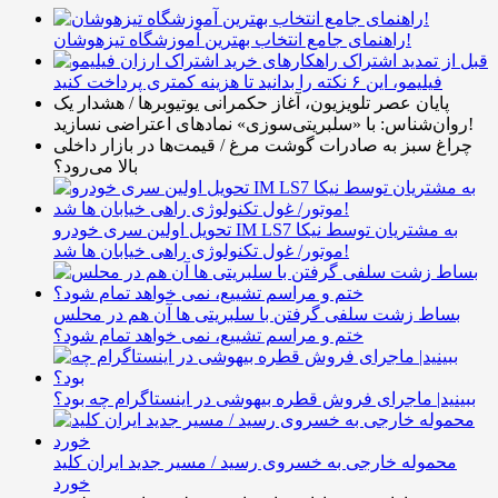
راهنمای جامع انتخاب بهترین آموزشگاه تیزهوشان!
قبل از تمدید اشتراک
فیلیمو، این ۶ نکته را بدانید تا هزینه کمتری پرداخت کنید
پایان عصر تلویزیون، آغاز حکمرانی یوتیوبرها / هشدار یک
روان‌شناس: با «سلبریتی‌سوزی» نمادهای اعتراضی نسازید!
چراغ سبز به صادرات گوشت مرغ / قیمت‌ها در بازار داخلی
بالا می‌رود؟
تحویل اولین سری خودرو IM LS7 به مشتریان توسط نیکا
موتور/ غول تکنولوژی راهی خیابان ها شد!
بساط زشت سلفی گرفتن با سلبریتی ها آن هم در محلس
ختم و مراسم تشییع، نمی خواهد تمام شود؟
ببینید| ماجرای فروش قطره بیهوشی در اینستاگرام چه بود؟
محموله خارجی به خسروی رسید / مسیر جدید ایران کلید
خورد