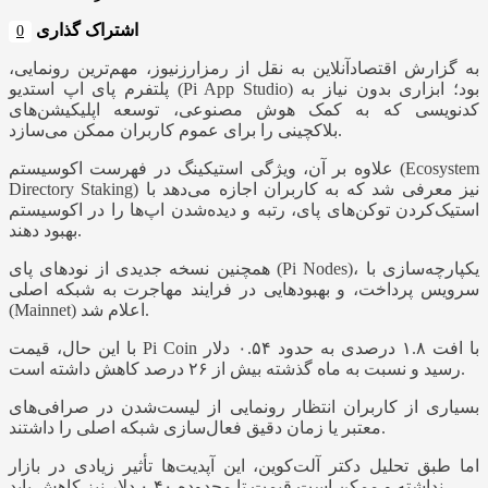
اشتراک گذاری
0
به گزارش اقتصادآنلاین به نقل از رمزارزنیوز، مهم‌ترین رونمایی،
پلتفرم پای اپ استدیو (Pi App Studio) بود؛ ابزاری بدون نیاز به
کدنویسی که به کمک هوش مصنوعی، توسعه اپلیکیشن‌های
بلاکچینی را برای عموم کاربران ممکن می‌سازد.
علاوه بر آن، ویژگی استیکینگ در فهرست اکوسیستم (Ecosystem
Directory Staking) نیز معرفی شد که به کاربران اجازه می‌دهد با
استیک‌کردن توکن‌های پای، رتبه و دیده‌شدن اپ‌ها را در اکوسیستم
بهبود دهند.
همچنین نسخه جدیدی از نودهای پای (Pi Nodes)، یکپارچه‌سازی با
سرویس پرداخت، و بهبودهایی در فرایند مهاجرت به شبکه اصلی
(Mainnet) اعلام شد.
با این حال، قیمت Pi Coin با افت ۱.۸ درصدی به حدود ۰.۵۴ دلار
رسید و نسبت به ماه گذشته بیش از ۲۶ درصد کاهش داشته است.
بسیاری از کاربران انتظار رونمایی از لیست‌شدن در صرافی‌های
معتبر یا زمان دقیق فعال‌سازی شبکه اصلی را داشتند.
اما طبق تحلیل دکتر آلت‌کوین، این آپدیت‌ها تأثیر زیادی در بازار
نداشته و ممکن است قیمت تا محدوده ۰.۴۰ دلار نیز کاهش یابد.