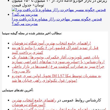
ریزش در بازار خودرو ادامه دارد؛ از ۱۰ میلیون تا ۱۵۰ میلیون
تومان+ جدول قیمت
فیدس چگونه مسیر مهاجرت را از مشاوره تا دریافت ویزا
مدیریت می‌کند؟
مطالب اخیر منتشر شده در مجله گیشه سینما:
راهنمای جامع انتخاب بهترین آموزشگاه تیزهوشان!
قبل از تمدید اشتراک فیلیمو، این ۶ نکته را بدانید تا هزینه
کمتری پرداخت کنید
پایان عصر تلویزیون، آغاز حکمرانی یوتیوبرها / هشدار یک
روان‌شناس: با «سلبریتی‌سوزی» نمادهای اعتراضی نسازید!
چراغ سبز به صادرات گوشت مرغ / قیمت‌ها در بازار داخلی
بالا می‌رود؟
تحویل اولین سری خودرو IM LS7 به مشتریان توسط نیکا
موتور/ غول تکنولوژی راهی خیابان ها شد!
آخرین نقدهای سینمایی:
کارشناس روابط عمومی
در
راهنمای جامع انتخاب بهترین
آموزشگاه تیزهوشان!
راهنمای جامع انتخاب بهترین آموزشگاه تیزهوشان!
سپیده
در