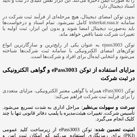
را به صورت ایمن ذخیره می‌کند. این ابزار نقش کلیدی در ثبت و تأیید
اسناد دیجیتال دارد.
بدون توکن امضای دیجیتال، هیچ مرحله‌ای از فرآیند ثبت شرکت در
سامانه irsherkat.ssaa.ir کامل نمی‌شود. تمام اسناد و درخواست‌ها
باید به‌صورت دیجیتال امضا شوند و بدون این ابزار، ثبت اولیه یا
تغییرات شرکت شما ناقص خواهد ماند.
توکن epass3003 به عنوان یکی از رایج‌ترین و سازگارترین انواع
توکن‌های امضای الکترونیکی با سامانه ثبت شرکت‌ها شناخته
می‌شود و انتخابی ایده‌آل برای افراد و شرکت‌ها است.
مزایای استفاده از توکن
ePass3003
و گواهی الکترونیکی
در ثبت شرکت
توکن ePass3003 همراه با گواهی معتبر الکترونیکی، مزایای متعددی
را برای فرآیند ثبت شرکت فراهم می‌کند:
سرعت و سهولت بی‌نظیر
: مراحل اداری به شدت تسریع می‌شود.
تأسیس شرکت، تغییرات هیئت‌مدیره یا پلمپ دفاتر قانونی تنها با چند
کلیک انجام می‌گیرد.
امنیت تضمین شده
: توکن ePass3003 از زیرساخت کلید عمومی
(PKI) برای رمزنگاری استفاده می‌کند که امکان ثبت امن و