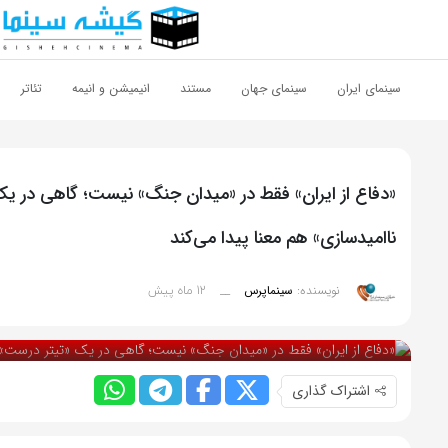
اشتراک گذاری
با استفاده از روش‌های زیر می‌توانید این صفحه را با دوستان خود به
سینمای ایران
سینمای جهان
مستند
انیمیشن و انیمه
تئاتر
اشتراک بگذارید.
کپی لینک
«دفاع از ایران» فقط در «میدان جنگ» نیست؛ گاهی در یک
ناامیدسازی» هم معنا پیدا می‌کند
12 ماه پیش
نویسنده:
سینماپرس
__
بازدید 70
اشتراک گذاری