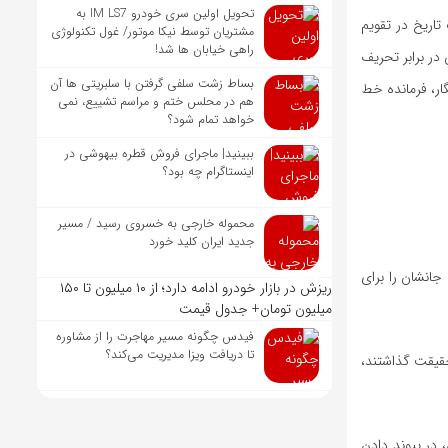
تحویل اولین سری خودرو IM LS7 به
تاریخ در تقویم
مشتریان توسط نیکا موتور/ غول تکنولوژی
راهی خیابان ها شد!
در برابر تحریف
بساط زشت سلفی گرفتن با سلبریتی ها آن
ار، فرمانده خط
هم در محلس ختم و مراسم تشییع، نمی
خواهد تمام شود؟
ببینید| ماجرای فروش قطره بیهوشی در
اینستاگرام چه بود؟
محموله خارجی به خسروی رسید / مسیر
جدید ایران کلید خورد
جانشان را برای
ریزش در بازار خودرو ادامه دارد؛ از ۱۰ میلیون تا ۱۵۰
میلیون تومان+ جدول قیمت
فیدس چگونه مسیر مهاجرت را از مشاوره
تا دریافت ویزا مدیریت می‌کند؟
حقیقت گذاشتند،
 در پیوند دادن