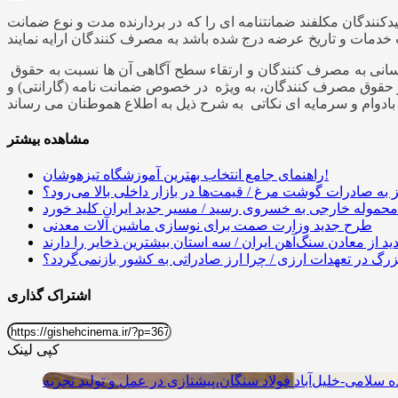
ندگان کالا و خدمات و تولیدکنندگان مکلفند ضمانتنامه ای را که در بردارنده مدت و نوع ضمانت
کیوان فخاری زاده مدیر کل اداره نظارت بر خدمات زیر بنایی و بازرگانی سازمان حمایت در این ارتباط گفت : با توجه به لزوم اطلاع رسانی به مصرف کنندگان و ارتقاء سطح آگاهی آن ها نسبت به حقوق
از حقوق مصرف کنندگان، به ویژه در خصوص ضمانت نامه (گارانتی) و
مشاهده بیشتر
راهنمای جامع انتخاب بهترین آموزشگاه تیزهوشان!
به صادرات گوشت مرغ / قیمت‌ها در بازار داخلی بالا می‌رود؟
محموله خارجی به خسروی رسید / مسیر جدید ایران کلید خورد
طرح جدید وزارت صمت برای نوسازی ماشین آلات معدنی
ید از معادن سنگ‌آهن ایران / سه استان بیشترین ذخایر را دارند
گ در تعهدات ارزی / چرا ارز صادراتی به کشور بازنمی‌گردد؟
اشتراک گذاری
کپی لینک
ه سلامی-خلیل‌آباد فولاد سنگان،پیشتازی در عمل و تولید تجربه