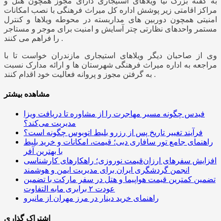
به گفته بزرگ نیا ویلاهای استیجاری دارای مجوز همچون هتل و
مراکز اقامتی زیر پوشش اداره کل میراث فرهنگی با نصب امکانات
امنیتی همچون دوربین های مداربسته در محوطه ویلاها و کنترل
مستمر واحدهای نظارتی چتر آسایش و امنیت برای موجر و مستاجر
را فراهم می کنند .
وی از صاحبان دیگر ویلاهای استیجاری مازندران خواست تا با
مراجعه به اداره میراث فرهنگی شهرستان ها و ارائه مدارک نسبت
به گرفتن مجوز و پروانه فعالیت خود اقدام کنند .
مشاهده بیشتر
فیدس چگونه مسیر مهاجرت را از مشاوره تا دریافت ویزا
مدیریت می‌کند؟
فرآیند تغییر تاریخ پس از رزرو بلیط اتوبوس چگونه است؟
راهنمای جامع تور سافاری دبی؛ قیمت، امکانات و خرید بلیط
با بهترین آفر
افزایش سفرهای ارزان‌قیمت نوروزی؛ راهکارهای کارشناسی
انجمن گردشگری ایران برای مدیریت ایمن و هوشمند
تضمین کمترین قیمت هواپیما و هتل در سفر مارکت با تضمین
عودت ۲ برابری مابه التفاوت
راهنمای خرید دینار در مرز مهران از مانیرو
اشتراک گذاری