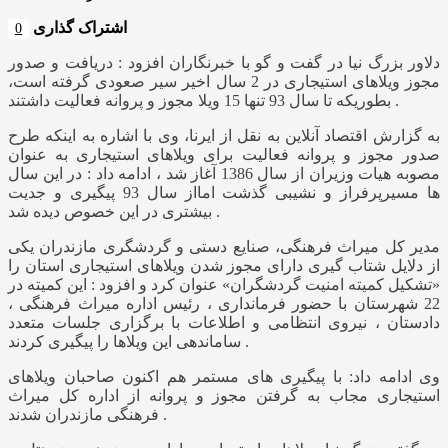
اشتراک گذاری
0
دلاور بزرگ نیا در گفت و گو با خبرنگاران افزود : دریافت و صدور
مجوز ویلاهای استیجاری در 2 سال اخیر سیر صعودی گرفته است،
بطوریکه تا سال 93 تنها 15 ویلا مجوز و پروانه فعالیت داشتند .
به گزارش اقتصاد آنلاین به نقل از ایرنا، وی با اشاره به اینکه طرح
صدور مجوز و پروانه فعالیت برای ویلاهای استیجاری به عنوان
مصوبه هیات وزیران از سال 1386 آغاز شد ، ادامه داد : در این سال
ها مسیرپرفراز و نشیبی گذشت امااز سال 93 پیگیری و جدیت
بیشتری در این خصوص دیده شد .
مدیر کل میراث فرهنگی، صنایع دستی و گردشگری مازندران یکی
از دلایل شتاب گیری دارای مجوز شدن ویلاهای استیجاری استان را
«تشکیل کمیته امنیت گردشگران» عنوان کرد و افزود : این کمیته در
22 شهرستان با حضور فرمانداری ، رئیس اداره میراث فرهنگی ،
دادستان ، نیروی انتظامی و اطلاعات با برگزاری جلسات متعدد
ساماندهی این ویلاها را پیگیری کردند .
وی ادامه داد: با پیگیری های مستمر هم اکنون صاحبان ویلاهای
استیجاری مجاب به گرفتن مجوز و پروانه از اداره کل میراث
فرهنگی مازندران شدند .