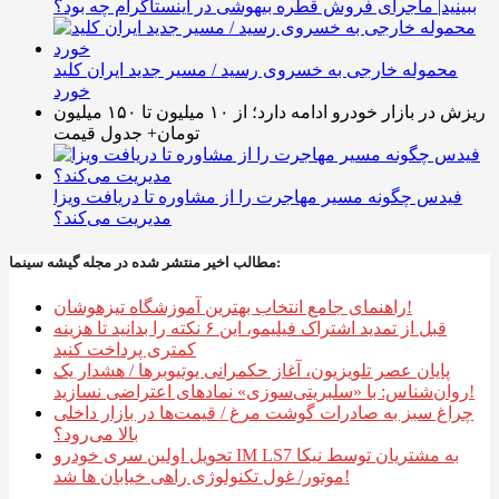
ببینید| ماجرای فروش قطره بیهوشی در اینستاگرام چه بود؟
محموله خارجی به خسروی رسید / مسیر جدید ایران کلید
خورد
ریزش در بازار خودرو ادامه دارد؛ از ۱۰ میلیون تا ۱۵۰ میلیون
تومان+ جدول قیمت
فیدس چگونه مسیر مهاجرت را از مشاوره تا دریافت ویزا
مدیریت می‌کند؟
مطالب اخیر منتشر شده در مجله گیشه سینما:
راهنمای جامع انتخاب بهترین آموزشگاه تیزهوشان!
قبل از تمدید اشتراک فیلیمو، این ۶ نکته را بدانید تا هزینه
کمتری پرداخت کنید
پایان عصر تلویزیون، آغاز حکمرانی یوتیوبرها / هشدار یک
روان‌شناس: با «سلبریتی‌سوزی» نمادهای اعتراضی نسازید!
چراغ سبز به صادرات گوشت مرغ / قیمت‌ها در بازار داخلی
بالا می‌رود؟
تحویل اولین سری خودرو IM LS7 به مشتریان توسط نیکا
موتور/ غول تکنولوژی راهی خیابان ها شد!