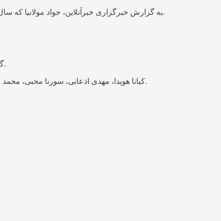
به گزارش خبرگزاری خبرآنلاین، جواد مولانیا که سال جاری نمایش «بتهوون» را روی صحنه برده بود، در جدیدترین فعالیت تئاتری خود به سراغ نمایشنامه «مکبث» اثر ویلیام شکسپیر رفته است.
گیلدا ویشکی نیز که پیش از این و در نمایش «خبری از او نیست» تجربه همکاری با مولانیا را داشته، در این اثر نمایشی به ایفای نقش می‌پردازد.
کیانا هویدا، مهدی اذعانی، سورنا محبی، محمد ده‌مولایی، آرسام فیروزی، هستی عرش، سوگند قریشی، ستایش ابراهیمی، مریم اسدی، امین ناطقی، دیگر بازیگران نمایش «مکبث» هستند.