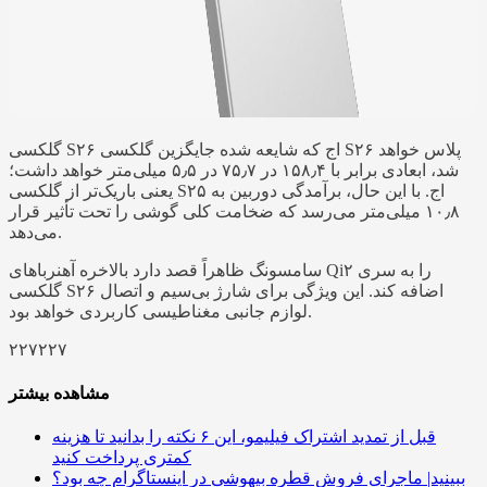
گلکسی S۲۶ اج که شایعه شده جایگزین گلکسی S۲۶ پلاس خواهد
شد، ابعادی برابر با ۱۵۸٫۴ در ۷۵٫۷ در ۵٫۵ میلی‌متر خواهد داشت؛
یعنی باریک‌تر از گلکسی S۲۵ اج. با این حال، برآمدگی دوربین به
۱۰٫۸ میلی‌متر می‌رسد که ضخامت کلی گوشی را تحت تأثیر قرار
می‌دهد.
سامسونگ ظاهراً قصد دارد بالاخره آهنرباهای Qi۲ را به سری
گلکسی S۲۶ اضافه کند. این ویژگی برای شارژ بی‌سیم و اتصال
لوازم جانبی مغناطیسی کاربردی خواهد بود.
۲۲۷۲۲۷
مشاهده بیشتر
قبل از تمدید اشتراک فیلیمو، این ۶ نکته را بدانید تا هزینه
کمتری پرداخت کنید
ببینید| ماجرای فروش قطره بیهوشی در اینستاگرام چه بود؟