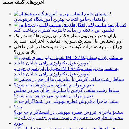
آخرین‌های گیشه سینما
راهنمای جامع انتخاب بهترین آموزشگاه تیزهوشان!
قبل از تمدید اشتراک
فیلیمو، این ۶ نکته را بدانید تا هزینه کمتری پرداخت کنید
پایان عصر تلویزیون، آغاز حکمرانی یوتیوبرها / هشدار یک
روان‌شناس: با «سلبریتی‌سوزی» نمادهای اعتراضی نسازید!
چراغ سبز به صادرات گوشت مرغ / قیمت‌ها در بازار داخلی
بالا می‌رود؟
تحویل اولین سری خودرو IM LS7 به مشتریان توسط نیکا
موتور/ غول تکنولوژی راهی خیابان ها شد!
بساط زشت سلفی گرفتن با سلبریتی ها آن هم در محلس
ختم و مراسم تشییع، نمی خواهد تمام شود؟
ببینید| ماجرای فروش قطره بیهوشی در اینستاگرام چه بود؟
محموله خارجی به خسروی رسید / مسیر جدید ایران کلید