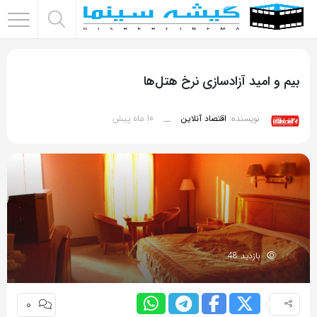
اشتراک
گذاری
بیم و امید آزادسازی نرخ‌ هتل‌ها
با
استفاده
10 ماه پیش
نویسنده:
اقتصاد آنلاین
__
از
روش‌های
زیر
می‌توانید
این
صفحه
را
بازدید 48
با
دوستان
خود
0