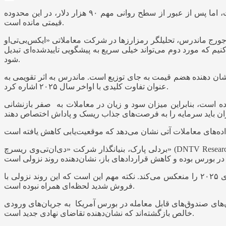
به گزارش اقتصاد آنلاین به نقل از ایسنا، بیت‌کوین با شروع روز معاملاتی چهارشنبه ۱۷ دی، در بازه‌های کوتاه‌مدت اندکی کاهش یافت، اما پس از عبور از سطح روانی مهم ۹۰ هزار دلار، در این محدوده
قیمتی مانده است.
ورج ماندرس، تحلیلگر رمزارزها در شرکت معاملاتی «ایکس‌بی‌تی‌او» (XBTO) گفت: با توجه به اینکه سهام، طلا و سایر فلزات گرانبها در بالاترین سطح خود قرار دارند، این وضعیت را به عنوان نبردی بین
نیم که مورد دوم می‌تواند خیلی سریع به پیشگویی تاییدشده‌ای تبدیل
شود.
شان دهنده هضم قیمت به جای توزیع است. ماندرس به اثر تقویمی به
عنوان تفاوت کلیدی با اواخر سال ۲۰۲۵ اشاره کرد.
ن از ۹۰ هزار دلار فراتر رفته و سال جدیدی آغاز شده است، بنابراین میزان سود و زیان در معاملات به صفر بازنشانی
بردلی پارک، بنیانگذار شرکت «دی‌ان‌تی‌وی ریسرچ» (DNTV Research) گفت: قراردادهای باز آتی اتریوم در بورس کالاهای تجاری شیکاگو (CME)، زمینه مفیدی فراتر از نمودارهای لحظه‌ای ارائه می‌دهد.
وی افزود: عقب‌نشینی اخیر کمتر شبیه شکست ساختاری و بیشتر شبیه از دست دادن شتاب است و موقعیت‌یابی تقریبا سطوح جولای ۲۰۲۵ را منعکس می‌کند. نکته مهم این است که این روند نزولی با
فروش شدید لحظه‌ای همراه نبوده است.
ن‌های صندوق‌های قابل معامله در بورس آمریکا به جریان‌های ورودی
خالص بازگشته‌اند که نشان‌دهنده تقاضای نهادی جدید است.