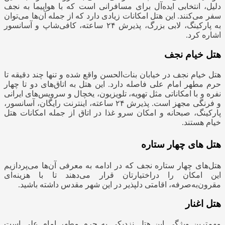
دلیل، انتخابی ایده‌آل برای مسافرانی است که با هواپیما به نجف
سفر می‌کنند. این هتل امکانات زیادی دارد ‌که از جمله آن‌ها می‌توان
به پارکینگ، لابی بزرگ، پذیرش ۲۴ ساعته، کافی‌شاپ و آسانسور
اشاره کرد.
هتل خیام نجف
هتل خیام نجف در خیابان بنات‌الحسن واقع شده و تنها چند دقیقه تا
حرم مطهر امام علی فاصله دارد. این هتل به اتاق‌های دو تا چهار
نفره و با امکاناتی مثل تهویه، تلویزیون، یخچال و سرویس‌های ایرانی
و فرنگی مجهز است. پذیرش ۲۴ ساعته، اینترنت رایگان، آسانسور،
پارکینگ، صبحانه و امکان سرو غذا در اتاق از جمله امکانات هتل
خیام هستند.
هتل های چهار ستاره
هتل‌های چهار ستاره نجف که در ادامه به معرفی آن‌ها می‌پردازیم
این امکان را دراختیارتان قرار می‌دهند تا با هزینه‌ای
مقرون‌به‌صرفه، اقامتی دلپذیر در این شهر مقدس داشته باشید.
هتل اغنار
مهم‌ترین ویژگی این هتل نزدیکی به حرم مطهر امام علی است