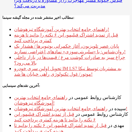
فیدس چگونه مسیر مهاجرت را از مشاوره تا دریافت ویزا
مدیریت می‌کند؟
مطالب اخیر منتشر شده در مجله گیشه سینما:
راهنمای جامع انتخاب بهترین آموزشگاه تیزهوشان!
قبل از تمدید اشتراک فیلیمو، این ۶ نکته را بدانید تا هزینه
کمتری پرداخت کنید
پایان عصر تلویزیون، آغاز حکمرانی یوتیوبرها / هشدار یک
روان‌شناس: با «سلبریتی‌سوزی» نمادهای اعتراضی نسازید!
چراغ سبز به صادرات گوشت مرغ / قیمت‌ها در بازار داخلی
بالا می‌رود؟
تحویل اولین سری خودرو IM LS7 به مشتریان توسط نیکا
موتور/ غول تکنولوژی راهی خیابان ها شد!
آخرین نقدهای سینمایی:
کارشناس روابط عمومی
در
راهنمای جامع انتخاب بهترین
آموزشگاه تیزهوشان!
راهنمای جامع انتخاب بهترین آموزشگاه تیزهوشان!
سپیده
در
کارشناس روابط عمومی
در
قبل از تمدید اشتراک فیلیمو، این
۶ نکته را بدانید تا هزینه کمتری پرداخت کنید
مهدی
در
قبل از تمدید اشتراک فیلیمو، این ۶ نکته را بدانید تا
هزینه کمتری پرداخت کنید