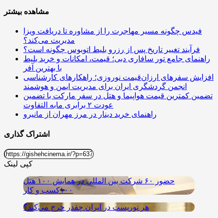
مشاهده بیشتر
فیدس چگونه مسیر مهاجرت را از مشاوره تا دریافت ویزا
مدیریت می‌کند؟
فرآیند تغییر تاریخ پس از رزرو بلیط اتوبوس چگونه است؟
راهنمای جامع تور سافاری دبی؛ قیمت، امکانات و خرید بلیط
با بهترین آفر
افزایش سفرهای ارزان‌قیمت نوروزی؛ راهکارهای کارشناسی
انجمن گردشگری ایران برای مدیریت ایمن و هوشمند
تضمین کمترین قیمت هواپیما و هتل در سفر مارکت با تضمین
عودت ۲ برابری مابه التفاوت
راهنمای خرید دینار در مرز مهران از مانیرو
اشتراک گذاری
کپی لینک
حضور ۶۰ شرکت بین المللی در همایش ۱۰۰ هتل
۱۰۰کسب و کار
هر توریست در ایران چقدر خرج می‌کند؟