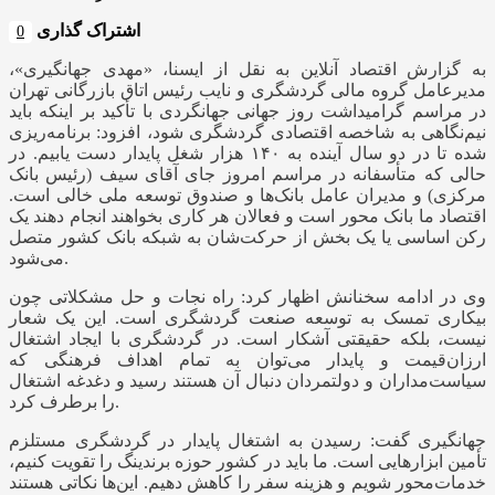
اشتراک گذاری
0
به گزارش اقتصاد آنلاین به نقل از ایسنا، «مهدی جهانگیری»،
مدیرعامل گروه مالی گردشگری و نایب رئیس اتاق بازرگانی تهران
در مراسم گرامیداشت روز جهانی جهانگردی با تأکید بر اینکه باید
نیم‌نگاهی به شاخصه اقتصادی گردشگری شود، افزود: برنامه‌ریزی
شده تا در دو سال آینده به ۱۴۰ هزار شغل پایدار دست یابیم. در
حالی که متأسفانه در مراسم امروز جای آقای سیف (رئیس بانک
مرکزی) و مدیران عامل بانک‌ها و صندوق توسعه ملی خالی است.
اقتصاد ما بانک محور است و فعالان هر کاری بخواهند انجام دهند یک
رکن اساسی یا یک بخش از حرکت‌شان به شبکه بانک کشور متصل
می‌شود.
وی در ادامه سخنانش اظهار کرد: راه نجات و حل مشکلاتی چون
بیکاری تمسک به توسعه صنعت گردشگری است. این یک شعار
نیست، بلکه حقیقتی آشکار است. در گردشگری با ایجاد اشتغال
ارزان‌قیمت و پایدار می‌توان به تمام اهداف فرهنگی که
سیاست‌مداران و دولتمردان دنبال آن هستند رسید و دغدغه اشتغال
را برطرف کرد.
جهانگیری گفت: رسیدن به اشتغال پایدار در گردشگری مستلزم
تأمین ابزارهایی است. ما باید در کشور حوزه برندینگ را تقویت کنیم،
خدمات‌محور شویم و هزینه سفر را کاهش دهیم. این‌ها نکاتی هستند