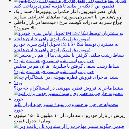
قبل از تمدید اشتراک
فیلیمو، این ۶ نکته را بدانید تا هزینه کمتری پرداخت کنید
پایان عصر تلویزیون، آغاز حکمرانی یوتیوبرها / هشدار یک
روان‌شناس: با «سلبریتی‌سوزی» نمادهای اعتراضی نسازید!
چراغ سبز به صادرات گوشت مرغ / قیمت‌ها در بازار داخلی
بالا می‌رود؟
تحویل اولین سری خودرو IM LS7 به مشتریان توسط نیکا
موتور/ غول تکنولوژی راهی خیابان ها شد!
بساط زشت سلفی گرفتن با سلبریتی ها آن هم در محلس
ختم و مراسم تشییع، نمی خواهد تمام شود؟
ببینید| ماجرای فروش قطره بیهوشی در اینستاگرام چه بود؟
محموله خارجی به خسروی رسید / مسیر جدید ایران کلید
خورد
ریزش در بازار خودرو ادامه دارد؛ از ۱۰ میلیون تا ۱۵۰ میلیون
تومان+ جدول قیمت