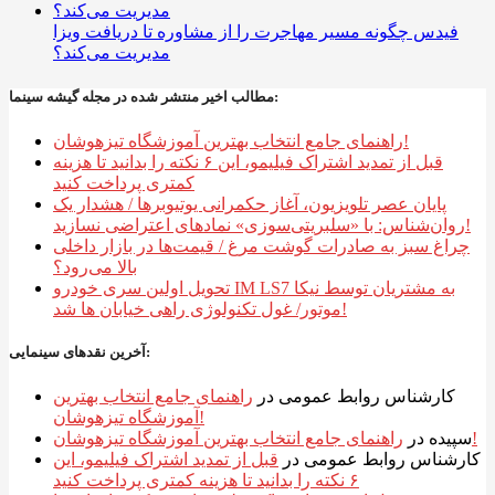
فیدس چگونه مسیر مهاجرت را از مشاوره تا دریافت ویزا
مدیریت می‌کند؟
مطالب اخیر منتشر شده در مجله گیشه سینما:
راهنمای جامع انتخاب بهترین آموزشگاه تیزهوشان!
قبل از تمدید اشتراک فیلیمو، این ۶ نکته را بدانید تا هزینه
کمتری پرداخت کنید
پایان عصر تلویزیون، آغاز حکمرانی یوتیوبرها / هشدار یک
روان‌شناس: با «سلبریتی‌سوزی» نمادهای اعتراضی نسازید!
چراغ سبز به صادرات گوشت مرغ / قیمت‌ها در بازار داخلی
بالا می‌رود؟
تحویل اولین سری خودرو IM LS7 به مشتریان توسط نیکا
موتور/ غول تکنولوژی راهی خیابان ها شد!
آخرین نقدهای سینمایی:
کارشناس روابط عمومی
در
راهنمای جامع انتخاب بهترین
آموزشگاه تیزهوشان!
راهنمای جامع انتخاب بهترین آموزشگاه تیزهوشان!
سپیده
در
کارشناس روابط عمومی
در
قبل از تمدید اشتراک فیلیمو، این
۶ نکته را بدانید تا هزینه کمتری پرداخت کنید