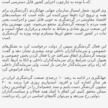
که با توجه به چارچوب اجرایی کشور قابل دسترسی است.
وی افزود: شعار امسال سازمان جهانی جهانگردی (گردشگری برای
همه و ترویج آن) دقیقا تبیین‌کننده این نکته است که سیاست‌های
اقتصاد مقاومتی در گردشگری به خوبی قابل تبیین و اجراست یعنی
همه مردم با توسعه گردشگری منتفع می‌شوند. چون مهمترین پیام
این صنعت تزریق شادی و نشاط به جامعه و برقراری صلح، امنیت و
ثبات در کشور است. تحقق این‌ها مستلزم توجه ویژه به گردشگری
است.
این فعال گردشگری سپس از دولت درخواست کرد به تشکل‌های
خصوصی و سرمایه‌گذاران داخلی توجه بیشتری نشان دهد و گفت:‌
توسعه گردشگری اتفاق نمی‌افتد جز با فعال کردن بخش خصوصی و
هموار کردن شرایط برای سرمایه‌گذاران داخلی و اتکا به آن‌ها. البته
که راه برای سرمایه‌گذار خارجی باز است، ولی سرمایه‌گذار داخلی
را نباید فراموش کرد.
جهانگیری در ادامه به رشد ۱۰ درصدی صنعت گردشگری ایران در
هر سال اشاره کرد و افزود: امیدواریم روزی فرا برسد به ۲۰
میلیون گردشگر دست یابیم و سند چشم‌انداز را در کوتاه‌ترین زمان
ممکن محقق کنیم. این اتفاق با کمک همه فعالان و سیاست‌گذاران
دولتی رخ می‌دهد و می‌توان گام‌های اساسی در این راه برداشت.