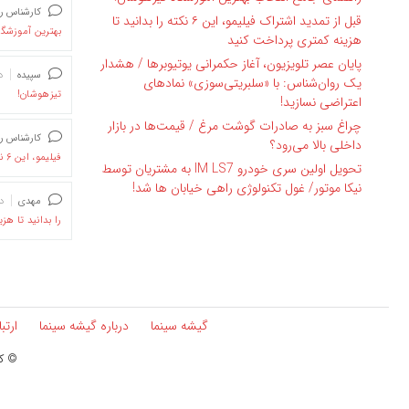
کارشناس ر
قبل از تمدید اشتراک فیلیمو، این ۶ نکته را بدانید تا
بهترین آموزشگا
هزینه کمتری پرداخت کنید
پایان عصر تلویزیون، آغاز حکمرانی یوتیوبرها / هشدار
سپیده
د
یک روان‌شناس: با «سلبریتی‌سوزی» نمادهای
تیزهوشان!
اعتراضی نسازید!
چراغ سبز به صادرات گوشت مرغ / قیمت‌ها در بازار
کارشناس ر
داخلی بالا می‌رود؟
فیلیمو، این ۶ نکته را بدانید تا هزینه کمتری پرداخت کنید
تحویل اولین سری خودرو IM LS7 به مشتریان توسط
نیکا موتور/ غول تکنولوژی راهی خیابان ها شد!
مهدی
د
را بدانید تا هز
گیشه سینما
درباره گیشه سینما
ارتب
© کپ