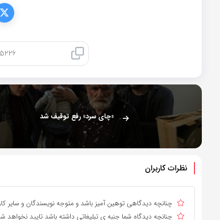
کپی لینک
«چای سرد» رفع توقیف شد
نظرات کاربران
چنانچه دیدگاهی توهین آمیز باشد و متوجه نویسندگان و سایر کارب
چنانچه دیدگاه شما جنبه ی تبلیغاتی داشته باشد تایید نخواهد شد