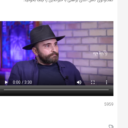
گفت‌وگوی کامل اکتای براهنی با خبرآنلاین را اینجا بخوانید.
5959