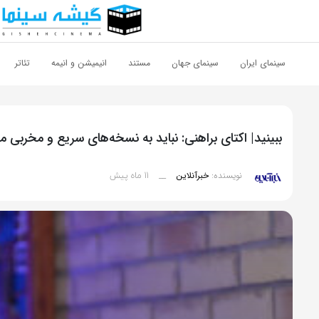
اشتراک گذاری
با استفاده از روش‌های زیر می‌توانید این صفحه را با دوستان خود به
سینمای ایران
سینمای جهان
مستند
انیمیشن و انیمه
تئاتر
اشتراک بگذارید.
کپی لینک
ببینید| اکتای براهنی: نباید به نسخه‌های سریع و مخربی
11 ماه پیش
نویسنده:
خبرآنلاین
__