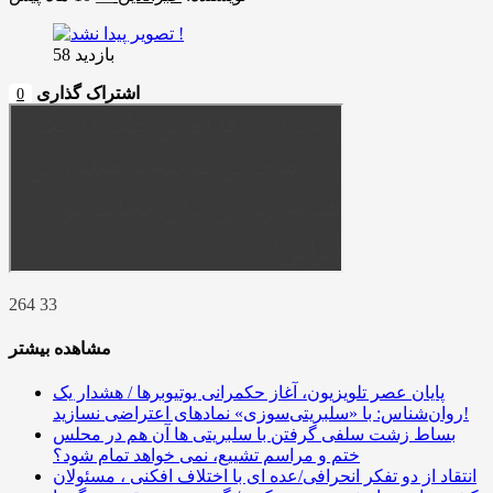
بازدید 58
اشتراک گذاری
0
264 33
مشاهده بیشتر
پایان عصر تلویزیون، آغاز حکمرانی یوتیوبرها / هشدار یک
روان‌شناس: با «سلبریتی‌سوزی» نمادهای اعتراضی نسازید!
بساط زشت سلفی گرفتن با سلبریتی ها آن هم در محلس
ختم و مراسم تشییع، نمی خواهد تمام شود؟
انتقاد از دو تفکر انحرافی/عده ای با اختلاف افکنی ، مسئولان