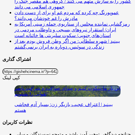
کشور را به سازش متهم می کنند / گروهی هم مقصر جنگ را
جمهوری اسلامی می دانند
عموپورنگ چه کرده که مردم غم او برای از دست دادن
مادرش را غم خودشان می‌دانند؟
رمزگشایی نماینده مجلس از سناریوی حمله زمینی آمریکا به
ایران/ استقرار نیروهای بسیجی و داوطلب مردمی در
استان‌های جنوبی/ سکوت سلبریتی ها خائنانه است
ببینید | شهره سلطانی: من اگر وطن فروش بودم بعد از
زندگی در سوئیس، دوباره به ایران برنمی‌گشتم
اشتراک گذاری
کپی لینک
این بار ما سکوت کنیم و صدای صداقت و شرافت ناصر
تقوایی را بشنویم
ببینید | اعتراف عجیب بازیگر زن: بسیار آدم فحاشی
هستم
نظرات کاربران
چنانچه دیدگاهی توهین آمیز باشد و متوجه نویسندگان و سایر