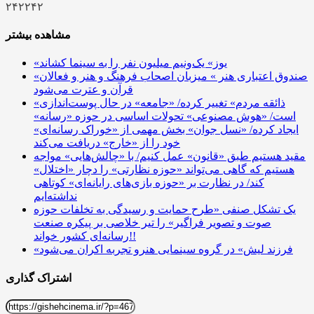
۲۴۲۲۴۲
مشاهده بیشتر
«یوز» یک‌ونیم میلیون نفر را به سینما کشاند
«صندوق اعتباری هنر » میزبان اصحاب فرهنگ و هنر و فعالان
قرآن و عترت می‌شود
«ذائقه مردم» تغییر کرده/ «جامعه» در حال پوست‌اندازی
است/ «هوش مصنوعی» تحولات اساسی در حوزه «رسانه»
ایجاد کرده/ «نسل جوان» بخش مهمی از «خوراک رسانه‌ای»
خود را از «خارج» دریافت می‌کند
مقید هستیم طبق «قانون» عمل کنیم/ با «چالش‌هایی» مواجه
هستیم که گاهی می‌تواند «حوزه نظارتی» را دچار «اختلال»
کند/ در نظارت بر «حوزه بازی‌های رایانه‌ای» کوتاهی
نداشته‌ایم
یک تشکل‌ صنفی «طرح حمایت و رسیدگی به تخلفات حوزه
صوت و تصویر فراگیر» را تیر خلاصی بر پیکره صنعت
رسانه‌ای کشور خواند!!
«فرزند لیش» در گروه سینمایی هنرو تجربه اکران می‌شود
اشتراک گذاری