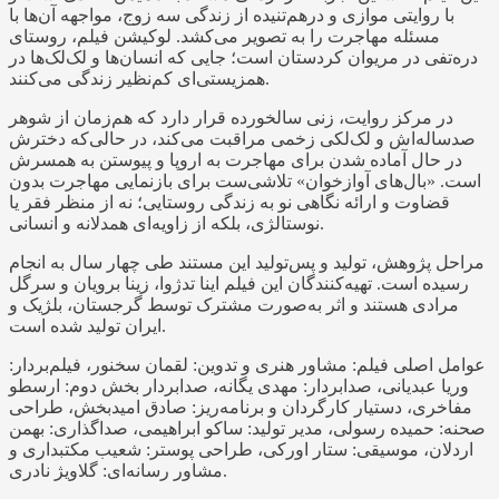
با روایتی موازی و درهم‌تنیده از زندگی سه زوج، مواجهه آن‌ها با
مسئله مهاجرت را به تصویر می‌کشد. لوکیشن فیلم، روستای
دره‌تفی در مریوان کردستان است؛ جایی که انسان‌ها و لک‌لک‌ها در
همزیستی‌ای کم‌نظیر زندگی می‌کنند.
در مرکز روایت، زنی سالخورده قرار دارد که هم‌زمان از شوهر
صدساله‌اش و لک‌لکی زخمی مراقبت می‌کند، در حالی‌که دخترش
در حال آماده شدن برای مهاجرت به اروپا و پیوستن به همسرش
است. «بال‌های آوازخوان» تلاشی‌ست برای بازنمایی مهاجرت بدون
قضاوت و ارائه نگاهی نو به زندگی روستایی؛ نه از منظر فقر یا
نوستالژی، بلکه از زاویه‌ای همدلانه و انسانی.
مراحل پژوهش، تولید و پس‌تولید این مستند طی چهار سال به انجام
رسیده است. تهیه‌کنندگان این فیلم اینا تدژوا، زینا برویان و سرگل
مرادی هستند و اثر به‌صورت مشترک توسط گرجستان، بلژیک و
ایران تولید شده است.
عوامل اصلی فیلم: مشاور هنری و تدوین: لقمان سخنور، فیلم‌بردار:
وریا عبدیانی، صدابردار: مهدی یگانه، صدابردار بخش دوم: ارسطو
مفاخری، دستیار کارگردان و برنامه‌ریز: صادق امیدبخش، طراحی
صحنه: حمیده رسولی، مدیر تولید: ساکو ابراهیمی، صداگذاری: بهمن
اردلان، موسیقی: ستار اورکی، طراحی پوستر: شعیب مکتبداری و
مشاور رسانه‌ای: گلاویژ نادری.