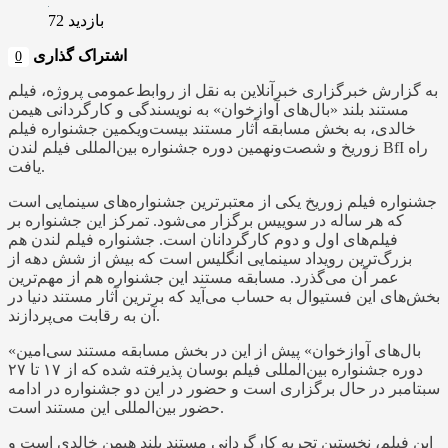
بازدید 72
اشتراک گذاری
0
به گزارش خبرگزاری خبرآنلاین به نقل از روابط‌عمومی پروژه، فیلم
مستند بلند «بال‌های آوازخوان» به نویسندگی و کارگردانی هیمن
خالدی، به بخش مسابقه آثار مستند بیست‌ویکمین جشنواره فیلم
زوریخ و شصت‌ونهمین دوره جشنواره بین‌المللی فیلم لندن BfI راه
یافت.
جشنواره فیلم زوریخ یکی از معتبرترین جشنواره‌های سینمایی است
که هر ساله در سوییس برگزار می‌شود. تمرکز این جشنواره بر
فیلم‌های اول و دوم کارگردانان است. جشنواره فیلم لندن هم
بزرگ‌ترین رویداد سینمایی انگلیس است که بیش از شش دهه از
عمر آن می‌گذرد. مسابقه مستند این جشنواره هم از مهم‌ترین
بخش‌های این فستیوال به حساب می‌آید که برترین آثار مستند دنیا در
آن به رقابت می‌پردازند.
«بال‌های آوازخوان» پیش از این در بخش مسابقه مستند سی‌امین
دوره جشنواره بین‌المللی فیلم بوسان پذیرفته شده که از ١٧ تا ٢٧
سبتامبر در حال برگزاری‌ است و حضور در این دو جشنواره در ادامه
حضور بین‌المللی این مستند است.
این فیلم، نخستین تجربه کارگردانی مستند بلند هیمن خالدی است و