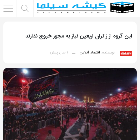
اشتراک
گذاری
این گروه از زائران اربعین نیاز به مجوز خروج ندارند
با
استفاده
1 سال پیش
نویسنده:
اقتصاد آنلاین
__
از
روش‌های
زیر
می‌توانید
این
صفحه
را
با
دوستان
خود