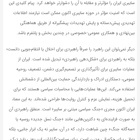
سایبری ایران را مؤثرتر و مقابله‌ با آن را دشوارتر خواهد کرد. پیام کلیدی این
است که امنیت مؤثر در حوزه سایبری اکنون ممکن است نیازمند اطلاعات
تهدیدی پیش‌دستانه و پایش تهدیدات پیشگیرانه از طریق هماهنگی
بین‌نهادی و همکاری عمومی-خصوصی در چندین بخش و پلتفرم باشد.
دیگر نمی‌توان این راهبرد را صرفاً راهبردی برای اخلال یا انتقام‌جویی دانست؛
بلکه به راهبردی برای «شکل‌دهی راهبردی» تبدیل شده است. ایران از
عملیات سایبری برای تأثیرگذاری بر تصمیم‌گیری دشمن، تضعیف روحیه
عمومی، دستکاری ادراک و بازدارندگی حمایت بین‌المللی از دشمنانش
استفاده می‌کند. این‌ها عملیات‌هایی با محاسبات سیاسی هستند که برای
تحمیل هزینه، نمایش عزم و کنترل روایت‌ها طراحی شده‌اند. به این معنا،
ایران اکنون مجری «جنگ سیاسی مبتنی بر سایبر» است. منطق راهبردی آن
به صورت فزاینده‌ای به دکترین‌هایی مانند «جنگ نسل جدید» روسیه یا
«سه‌گانه جنگ» چین شباهت دارد، که در آن، سایبر نه یک ابزار جانبی، بلکه
بنیانی برای حکمرانی مدرن است. برای سیاست‌گذاران، این یعنی باید درک