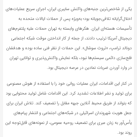
یکی از شاخص‌ترین جنبه‌های واکنش سایبری ایران، اجرای سریع عملیات‌های
اخلال‌گرایانه تلافی‌جویانه بود؛ به‌ویژه پس از حملات ایالات متحده به
تأسیسات هسته‌ای ایران. هکرهای وابسته به تهران حملات علیه پلتفرم‌های
دیجیتال آمریکا ترتیب دادند، از جمله از کار انداختن موقت شبکه اجتماعی
دونالد ترامپ، «تروث سوشال». این حملات از نظر فنی ساده بوده و هدفشان
فلج‌سازی دائمی سیستم‌ها نبود، بلکه نمایش واکنش‌پذیری و توانایی تهران
در وارد آوردن ضربات نمادین در عرصه دیجیتال بود.
در کنار این اقدامات، ایران عملیات روانی خود را با استفاده از هوش مصنوعی
برای تولید و نشر اطلاعات تشدید کرد. این اقدامات شامل تولید محتوایی بود
که بتواند از طریق محیط آنلاین جبهه مقابل را تضعیف کند. تلاش ایران برای
جعل هویت شهروندان اسرائیلی در شبکه‌های اجتماعی و انتشار پیام‌های
یأس‌آور به زبان عبری برای تضعیف روحیه عمومی، از نمونه‌های قابل‌توجه این
روند بود.