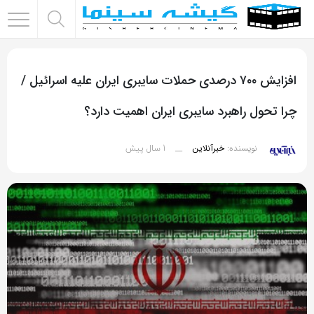
اشتراک
گذاری
افزایش ۷۰۰ درصدی حملات سایبری ایران علیه اسرائیل /
با
استفاده
چرا تحول راهبرد سایبری ایران اهمیت دارد؟
از
روش‌های
1 سال پیش
نویسنده:
خبرآنلاین
__
زیر
می‌توانید
این
صفحه
را
با
دوستان
خود