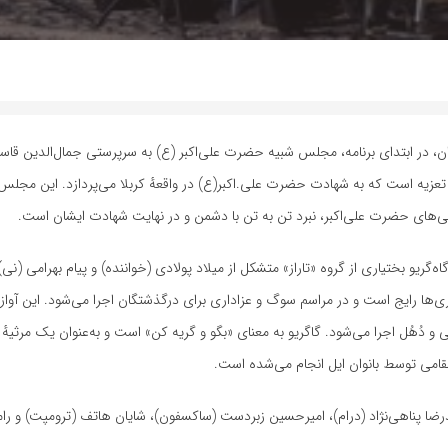
ن، در ابتدای برنامه، مجلس شبیه حضرت علی‌اکبر (ع) به سرپرستی جمال‌الدین قاس
زیه است که به شهادت حضرت علی.اکبر(ع) در واقعهٔ کربلا می‌پردازد. این مجلس م
های حضرت علی‌اکبر، نبرد تن به تن با دشمن و در نهایت شهادت ایشان است.
گاه‌گریو بختیاری از گروه «تاراز» متشکل از میلاد پولادی (خواننده) و پیام بهرامی (نی
‌ها رایج است و در مراسم سوگ و عزاداری برای درگذشتگان اجرا می‌شود. این آواز 
ی و دُهُل اجرا می‌شود. گاگریو به معنای «بگو و گریه کن» است و به‌عنوان یک مرثیه
امی توسط بانوان ایل انجام می‌شده است.
درضا پناهی‌نژاد (درام)، امیرحسین زبردست (ساکسفون)، شایان هاتف (ترومپت) و را