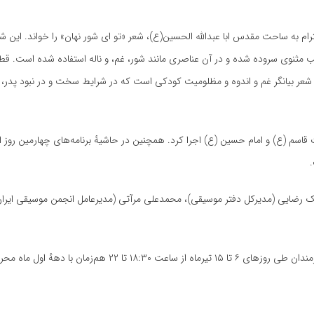
به ساحت مقدس ابا عبدالله الحسین(ع)، شعر «تو ای شور نهان» را خواند. این شع
الب مثنوی سروده شده و در آن عناصری مانند شور، غم، و ناله استفاده شده است. قط
 شعر بیانگر غم و اندوه و مظلومیت کودکی است که در شرایط سخت و در نبود پدر، 
قاسم (ع) و امام حسین (ع) اجرا کرد. همچنین در حاشیهٔ برنامه‌های چهارمین روز ا
ک رضایی (مدیرکل دفتر موسیقی)، محمدعلی مرآتی (مدیرعامل انجمن موسیقی ایران
پروژهٔ «خیمهٔ هنر» توسط معاونت امور هنری در قالب محفل عاشورایی هنرمندان طی روزهای ۶ تا ۱۵ تیرماه از ساعت ۱۸:۳۰ تا ۲۲ 