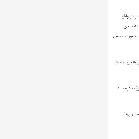
ر در واقع
عهٔ بعدی
مجبور به تحمل
ز همان لحظهٔ
)، نادرمحمد
هم‌زمان با دههٔ اول ماه محرم در پهنهٔ