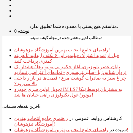
متاسفم هیچ پستی با محدوده شما تطبیق ندارد.
0 نوشته
مطالب اخیر منتشر شده در مجله گیشه سینما:
راهنمای جامع انتخاب بهترین آموزشگاه تیزهوشان!
قبل از تمدید اشتراک فیلیمو، این ۶ نکته را بدانید تا هزینه
کمتری پرداخت کنید
پایان عصر تلویزیون، آغاز حکمرانی یوتیوبرها / هشدار یک
روان‌شناس: با «سلبریتی‌سوزی» نمادهای اعتراضی نسازید!
چراغ سبز به صادرات گوشت مرغ / قیمت‌ها در بازار داخلی
بالا می‌رود؟
تحویل اولین سری خودرو IM LS7 به مشتریان توسط نیکا
موتور/ غول تکنولوژی راهی خیابان ها شد!
آخرین نقدهای سینمایی:
کارشناس روابط عمومی
در
راهنمای جامع انتخاب بهترین
آموزشگاه تیزهوشان!
راهنمای جامع انتخاب بهترین آموزشگاه تیزهوشان!
سپیده
در