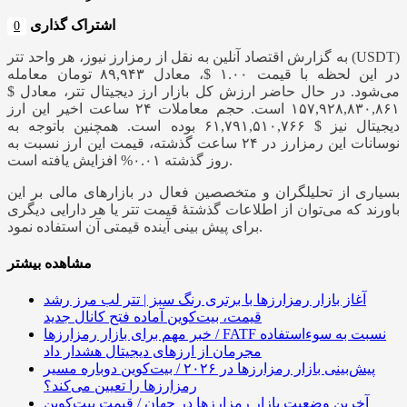
اشتراک گذاری
0
به گزارش اقتصاد آنلین به نقل از رمزارز نیوز، هر واحد تتر (USDT)
در این لحظه با قیمت ۱.۰۰ $، معادل ۸۹,۹۴۳ تومان معامله
می‌شود. در حال حاضر ارزش کل بازار ارز دیجیتال تتر، معادل $
۱۵۷,۹۲۸,۸۳۰,۸۶۱ است. حجم معاملات ۲۴ ساعت اخیر این ارز
دیجیتال نیز $ ۶۱,۷۹۱,۵۱۰,۷۶۶ بوده است. همچنین باتوجه به
نوسانات این رمزارز در ۲۴ ساعت گذشته، قیمت این ارز نسبت به
روز گذشته ۰.۰۱% افزایش یافته است.
بسیاری از تحلیلگران و متخصصین فعال در بازار‌های مالی بر این
باورند که می‌توان از اطلاعات گذشتۀ قیمت تتر یا هر دارایی دیگری
برای پیش بینی آینده قیمتی آن استفاده نمود.
مشاهده بیشتر
آغاز بازار رمزارزها با برتری رنگ سبز | تتر لب مرز رشد
قیمت، بیت‌کوین آماده فتح کانال جدید
خبر مهم برای بازار رمزارزها / FATF نسبت به سوءاستفاده
مجرمان از ارزهای دیجیتال هشدار داد
پیش‌بینی بازار رمزارزها در ۲۰۲۶ / بیت‌کوین دوباره مسیر
رمزارزها را تعیین می‌کند؟
آخرین وضعیت بازار رمزارزها در جهان / قیمت بیت‌کوین