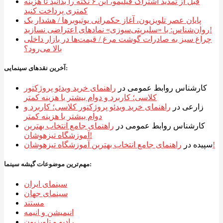
قبل از تمدید اشتراک فیلیمو، این ۶ نکته را بدانید تا هزینه
کمتری پرداخت کنید
پایان عصر تلویزیون، آغاز حکمرانی یوتیوبرها / هشدار یک
روان‌شناس: با «سلبریتی‌سوزی» نمادهای اعتراضی نسازید!
چراغ سبز به صادرات گوشت مرغ / قیمت‌ها در بازار داخلی
بالا می‌رود؟
آخرین نقدهای سینمایی:
کارشناس روابط عمومی
در
راهنمای خرید ویدئو پروژکتور
کلاسی؛ کاربرد و دوام بیشتر با هزینه کمتر
زارعی
در
راهنمای خرید ویدئو پروژکتور کلاسی؛ کاربرد و
دوام بیشتر با هزینه کمتر
کارشناس روابط عمومی
در
راهنمای جامع انتخاب بهترین
آموزشگاه تیزهوشان!
راهنمای جامع انتخاب بهترین آموزشگاه تیزهوشان!
سپیده
در
مهم‌ترین موضوعات گیشه سینما:
سینمای ایران
سینمای جهان
مستند
انیمیشن و انیمه
رادیو و تلویزیون